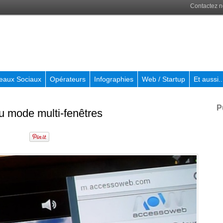
Contactez 
eaux Sociaux
Opérateurs
Infographies
Web / Startup
Et aussi..
P
u mode multi-fenêtres