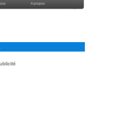
nous
A propos
.
ublicité