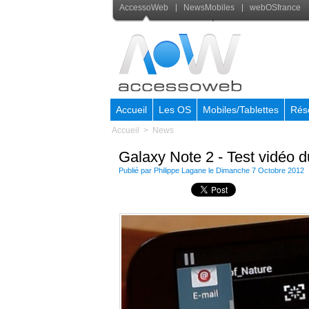
AccessoWeb
NewsMobiles
webOSfrance
Accueil
Les OS
Mobiles/Tablettes
Rés
Accueil
>
News
Galaxy Note 2 - Test vidéo d
Publié par
Philippe Lagane
le Dimanche 7 Octobre 2012