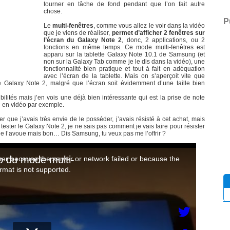
tourner en tâche de fond pendant que l’on fait autre
chose.
P
Le
multi-fenêtres
, comme vous allez le voir dans la vidéo
que je viens de réaliser,
permet d’afficher 2 fenêtres sur
l’écran du Galaxy Note 2
, donc, 2 applications, ou 2
fonctions en même temps. Ce mode multi-fenêtres est
apparu sur la tablette Galaxy Note 10.1 de Samsung (et
non sur la Galaxy Tab comme je le dis dans la vidéo), une
fonctionnalité bien pratique et tout à fait en adéquation
avec l’écran de la tablette. Mais on s’aperçoit vite que
 le Galaxy Note 2, malgré que l’écran soit évidemment d’une taille bien
lités mais j’en vois une déjà bien intéressante qui est la prise de note
u en vidéo par exemple.
er que j’avais très envie de le posséder, j’avais résisté à cet achat, mais
ter le Galaxy Note 2, je ne sais pas comment je vais faire pour résister
 je l’avoue mais bon… Dis Samsung, tu veux pas me l’offrir ?