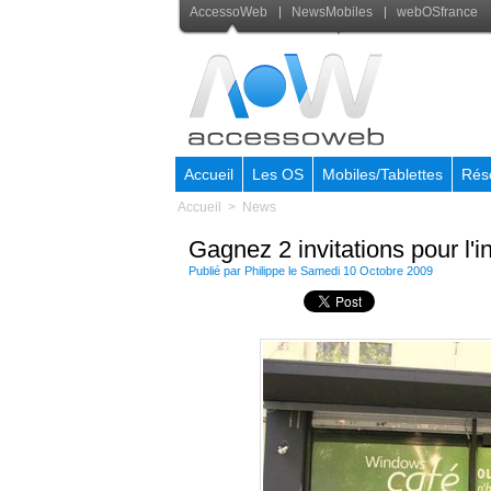
AccessoWeb
NewsMobiles
webOSfrance
Accueil
Les OS
Mobiles/Tablettes
Rés
Accueil
>
News
Gagnez 2 invitations pour l
Publié par Philippe le Samedi 10 Octobre 2009