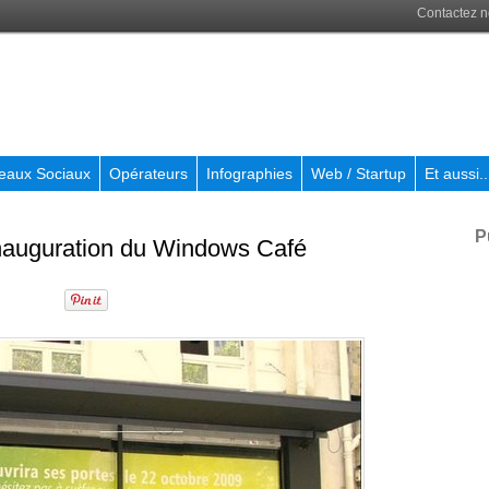
Contactez 
eaux Sociaux
Opérateurs
Infographies
Web / Startup
Et aussi..
P
'inauguration du Windows Café