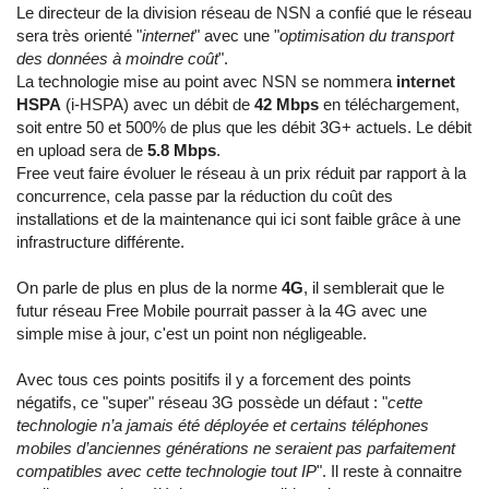
Le directeur de la division réseau de NSN a confié que le réseau
sera très orienté "
internet
" avec une "
optimisation du transport
des données à moindre coût
".
La technologie mise au point avec NSN se nommera
internet
HSPA
(i-HSPA) avec un débit de
42 Mbps
en téléchargement,
soit entre 50 et 500% de plus que les débit 3G+ actuels. Le débit
en upload sera de
5.8 Mbps
.
Free veut faire évoluer le réseau à un prix réduit par rapport à la
concurrence, cela passe par la réduction du coût des
installations et de la maintenance qui ici sont faible grâce à une
infrastructure différente.
On parle de plus en plus de la norme
4G
, il semblerait que le
futur réseau Free Mobile pourrait passer à la 4G avec une
simple mise à jour, c'est un point non négligeable.
Avec tous ces points positifs il y a forcement des points
négatifs, ce "super" réseau 3G possède un défaut : "
cette
technologie n’a jamais été déployée et certains téléphones
mobiles d’anciennes générations ne seraient pas parfaitement
compatibles avec cette technologie tout IP
". Il reste à connaitre