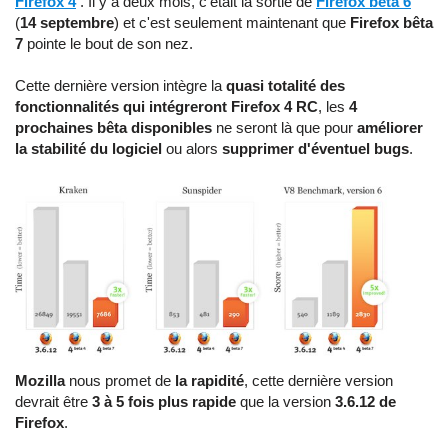
Firefox 4
. Il y a deux mois, c'était la sortie de
Firefox bêta 6
(
14 septembre
) et c'est seulement maintenant que
Firefox bêta
7
pointe le bout de son nez.
Cette dernière version intègre la
quasi totalité des
fonctionnalités qui intégreront Firefox 4 RC
, les
4
prochaines bêta disponibles
ne seront là que pour
améliorer
la stabilité du logiciel
ou alors
supprimer d'éventuel bugs
.
Mozilla
nous promet de
la rapidité
, cette dernière version
devrait être
3 à 5 fois plus rapide
que la version
3.6.12 de
Firefox
.