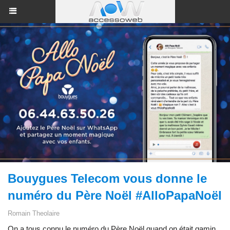
Bouygues Telecom vous donne le
numéro du Père Noël #AlloPapaNoël
Romain Theolaire
On a tous connu le numéro du Père Noël quand on était gamin,