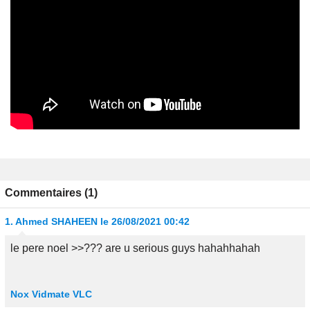
Commentaires (1)
1.
Ahmed SHAHEEN
le 26/08/2021 00:42
le pere noel >>??? are u serious guys hahahhahah
Nox
Vidmate
VLC