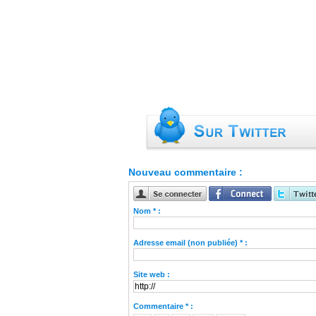
Nouveau commentaire :
Nom * :
Adresse email (non publiée) * :
Site web :
Commentaire * :