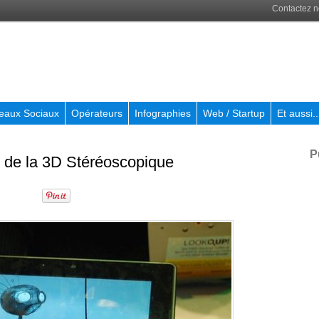
Contactez 
eaux Sociaux
Opérateurs
Infographies
Web / Startup
Et aussi..
P
 de la 3D Stéréoscopique