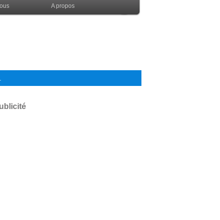
nous
A propos
.
ublicité