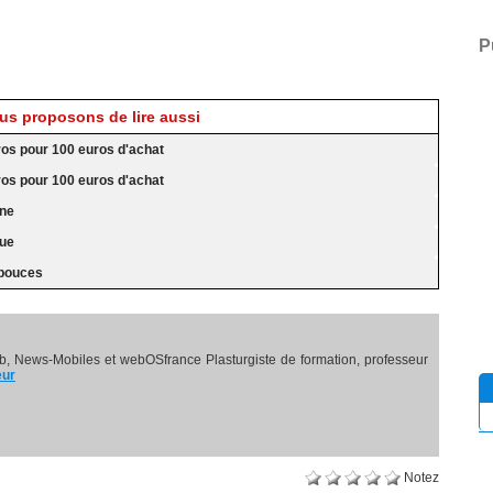
P
s proposons de lire aussi
ros pour 100 euros d'achat
ros pour 100 euros d'achat
nne
nue
 pouces
, News-Mobiles et webOSfrance Plasturgiste de formation, professeur
eur
Notez