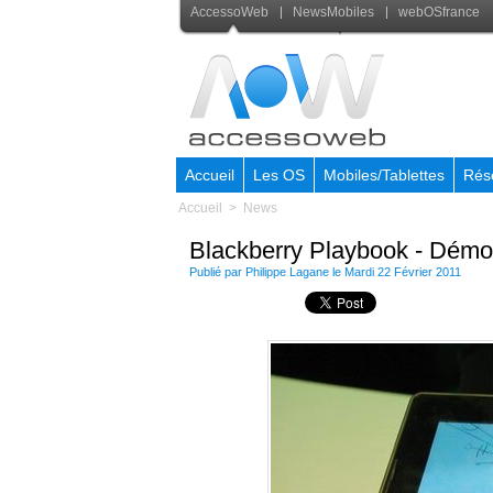
AccessoWeb
NewsMobiles
webOSfrance
Accueil
Les OS
Mobiles/Tablettes
Rés
Accueil
>
News
Blackberry Playbook - Démo
Publié par
Philippe Lagane
le Mardi 22 Février 2011