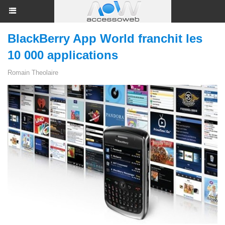
BlackBerry App World franchit les
10 000 applications
Romain Theolaire