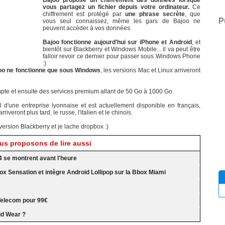
Bajoo propose un chiffrement des données lorsque
vous partagez un fichier depuis votre ordinateur.
Ce
chiffrement est protégé par
une phrase secrète
, que
P
vous seul connaissez, même les gars de Bajoo ne
peuvent accéder à vos données.
Bajoo fonctionne aujourd'hui sur iPhone et Android
, et
bientôt sur Blackberry et Windows Mobile... il va peut être
falloir revoir ce dernier pour passer sous Windows Phone
:)
oo ne fonctionne que sous Windows
, les versions Mac et Linux arriveront
 compte et ensuite des services premium allant de 50 Go à 1000 Go.
ail d'une entreprise lyonnaise et est actuellement disponible en français,
veront plus tard, le russe, l'italien et le chinois.
 version Blackberry et je lache dropbox :)
s proposons de lire aussi
4 se montrent avant l'heure
ox Sensation et intègre Android Lollipop sur la Bbox Miami
Telecom pour 99€
id Wear ?