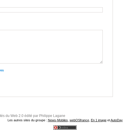
res
ités du Web 2.0 édité par Philippe Lagane
Les autres sites du groupe :
News-Mobiles
,
webOSfrance
,
En 1 image
et
AutoDay