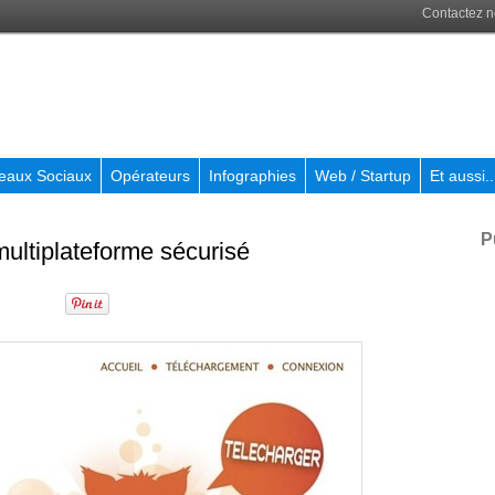
Contactez 
eaux Sociaux
Opérateurs
Infographies
Web / Startup
Et aussi..
P
multiplateforme sécurisé