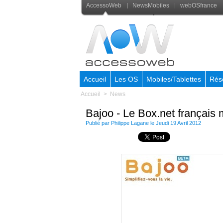
AccessoWeb
NewsMobiles
webOSfrance
Accueil
Les OS
Mobiles/Tablettes
Rés
Accueil
>
News
Bajoo - Le Box.net français 
Publié par
Philippe Lagane
le Jeudi 19 Avril 2012