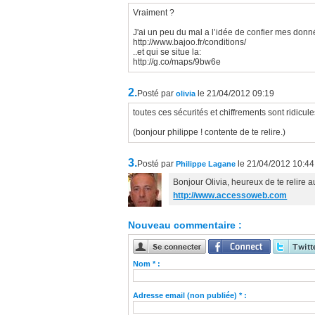
Vraiment ?
J'ai un peu du mal a l’idée de confier mes donn
http://www.bajoo.fr/conditions/
..et qui se situe la:
http://g.co/maps/9bw6e
2.
Posté par
le 21/04/2012 09:19
olivia
toutes ces sécurités et chiffrements sont ridicu
(bonjour philippe ! contente de te relire.)
3.
Posté par
le 21/04/2012 10:44
Philippe Lagane
Bonjour Olivia, heureux de te relire a
http://www.accessoweb.com
Nouveau commentaire :
Nom * :
Adresse email (non publiée) * :