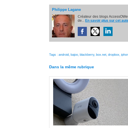
Philippe Lagane
Créateur des blogs AccessOWeb
de...
En savoir plus sur cet aut
Tags
:
android
,
bajoo
,
blackberry
,
box.net
,
dropbox
,
ipho
Dans la même rubrique