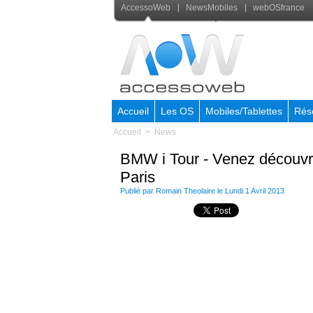
AccessoWeb
NewsMobiles
webOSfrance
Accueil
Les OS
Mobiles/Tablettes
Rés
Accueil
>
News
BMW i Tour - Venez découvrir
Paris
Publié par
Romain Theolaire
le Lundi 1 Avril 2013