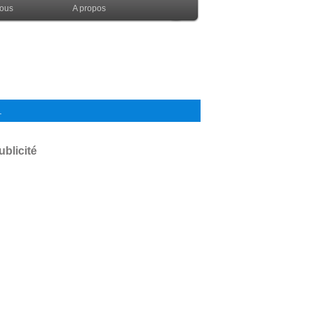
nous
A propos
.
ublicité