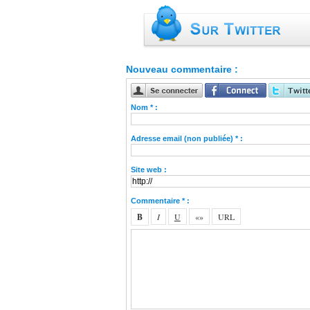
Nouveau commentaire :
Nom * :
Adresse email (non publiée) * :
Site web :
Commentaire * :