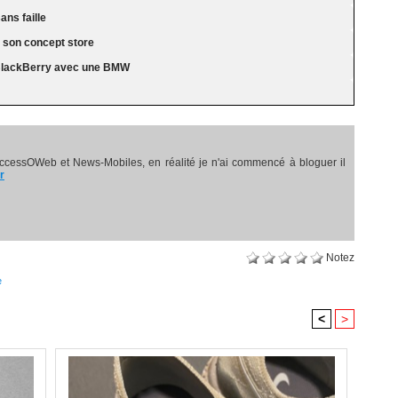
ans faille
s son concept store
 BlackBerry avec une BMW
ccessOWeb et News-Mobiles, en réalité je n'ai commencé à bloguer il
r
Notez
e
<
>