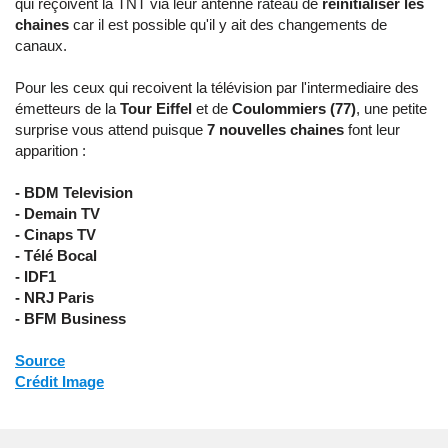
qui reçoivent la TNT via leur antenne râteau de
réinitialiser les
chaines
car il est possible qu'il y ait des changements de
canaux.
Pour les ceux qui recoivent la télévision par l'intermediaire des
émetteurs de la
Tour Eiffel
et de
Coulommiers (77)
, une petite
surprise vous attend puisque
7 nouvelles chaines
font leur
apparition :
- BDM Television
- Demain TV
- Cinaps TV
- Télé Bocal
- IDF1
- NRJ Paris
- BFM Business
Source
Crédit Image