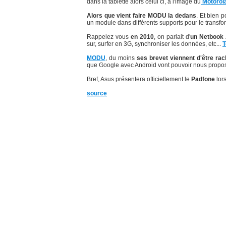
dans la tablette alors celui ci, à l'image du
Motorola
Alors que vient faire MODU la dedans
. Et bien 
un module dans différents supports pour le transform
Rappelez vous
en 2010
, on parlait d'
un Netbook 
sur, surfer en 3G, synchroniser les données, etc...
T
MODU
, du moins
ses brevet viennent d'être rac
que Google avec Android vont pouvoir nous propose
Bref, Asus présentera officiellement le
Padfone
lor
source