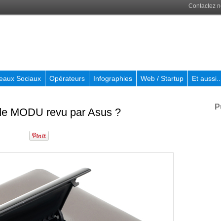
Contactez 
eaux Sociaux
Opérateurs
Infographies
Web / Startup
Et aussi..
P
 de MODU revu par Asus ?