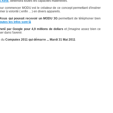
 Atrix
, détiendra toutes les capacités matérielles.
pour commencer MODU est le créateur de ce concept permettant d'insérer
er à volonté ( enfin ... ) en divers appareils.
Asus qui pouvait recevoir un MODU 3G
permettant de téléphoner bien
outes les infos sont là
heté par Google pour 4,9 millions de dollars
et j'imagine assez bien ce
r dans l'avenir.
s du
Computex 2011 qui démarre ... Mardi 31 Mai 2011