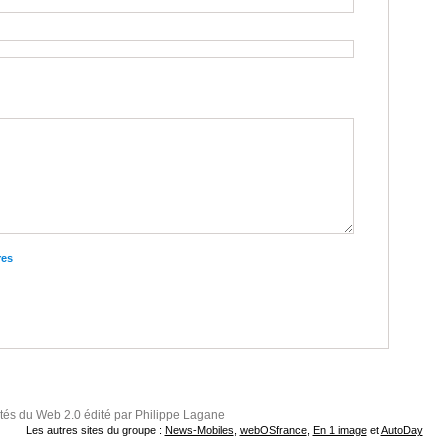
res
ités du Web 2.0 édité par Philippe Lagane
Les autres sites du groupe :
News-Mobiles
,
webOSfrance
,
En 1 image
et
AutoDay