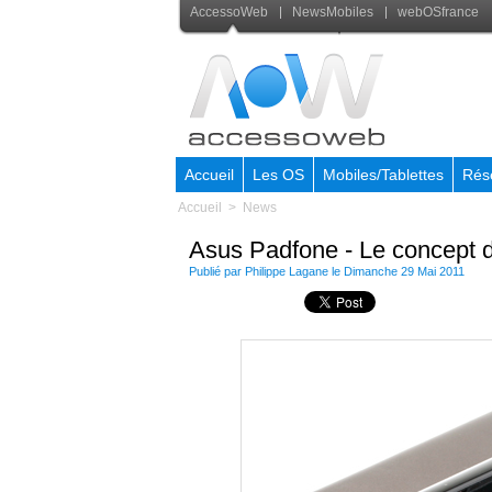
AccessoWeb
NewsMobiles
webOSfrance
Accueil
Les OS
Mobiles/Tablettes
Rés
Accueil
>
News
Asus Padfone - Le concept
Publié par
Philippe Lagane
le Dimanche 29 Mai 2011