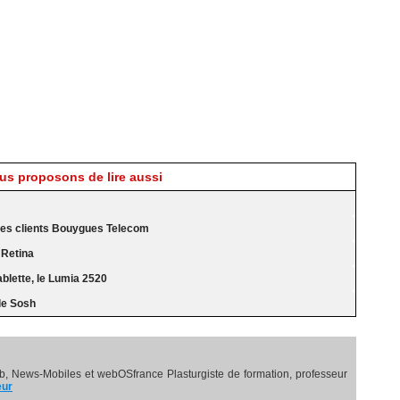
s proposons de lire aussi
s les clients Bouygues Telecom
 Retina
blette, le Lumia 2520
le Sosh
, News-Mobiles et webOSfrance Plasturgiste de formation, professeur
eur