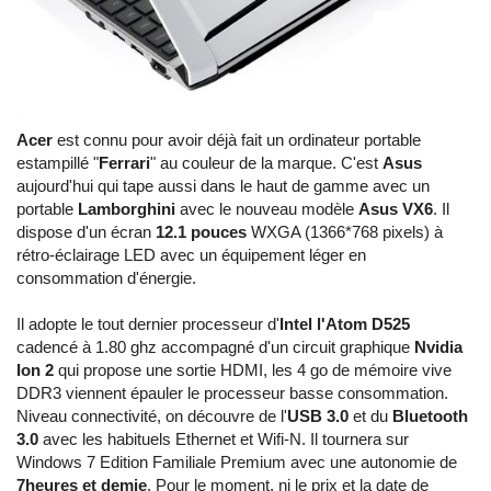
Acer
est connu pour avoir déjà fait un ordinateur portable
estampillé "
Ferrari
" au couleur de la marque. C'est
Asus
aujourd'hui qui tape aussi dans le haut de gamme avec un
portable
Lamborghini
avec le nouveau modèle
Asus VX6
. Il
dispose d'un écran
12.1 pouces
WXGA (1366*768 pixels) à
rétro-éclairage LED avec un équipement léger en
consommation d'énergie.
Il adopte le tout dernier processeur d'
Intel l'Atom D525
cadencé à 1.80 ghz accompagné d'un circuit graphique
Nvidia
Ion 2
qui propose une sortie HDMI, les 4 go de mémoire vive
DDR3 viennent épauler le processeur basse consommation.
Niveau connectivité, on découvre de l'
USB 3.0
et du
Bluetooth
3.0
avec les habituels Ethernet et Wifi-N. Il tournera sur
Windows 7 Edition Familiale Premium avec une autonomie de
7heures et demie
. Pour le moment, ni le prix et la date de