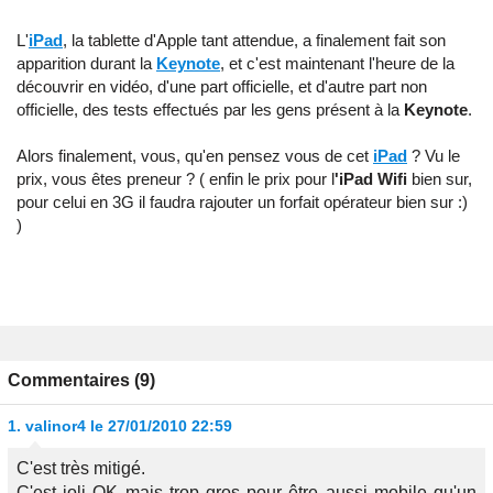
L'
iPad
, la tablette d'Apple tant attendue, a finalement fait son
apparition durant la
Keynote
, et c'est maintenant l'heure de la
découvrir en vidéo, d'une part officielle, et d'autre part non
officielle, des tests effectués par les gens présent à la
Keynote
.
Alors finalement, vous, qu'en pensez vous de cet
iPad
? Vu le
prix, vous êtes preneur ? ( enfin le prix pour l
'iPad Wifi
bien sur,
pour celui en 3G il faudra rajouter un forfait opérateur bien sur :)
)
Commentaires (9)
1.
valinor4
le 27/01/2010 22:59
C'est très mitigé.
C'est joli OK mais trop gros pour être aussi mobile qu'un