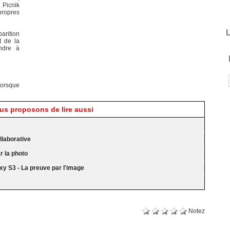
. Picnik
propres
L
arition
t de la
ondre à
lorsque
s proposons de lire aussi
laborative
 la photo
y S3 - La preuve par l'image
Notez