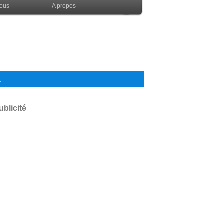
nous
A propos
.
ublicité