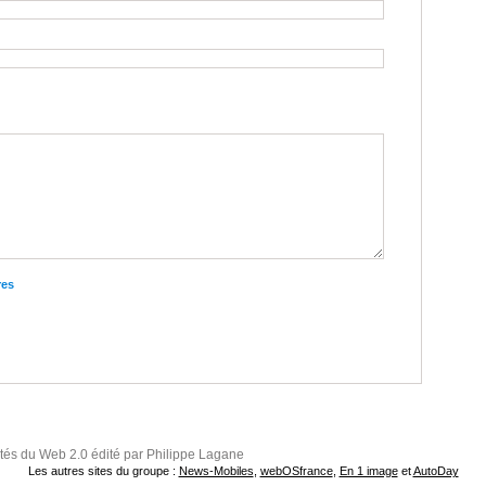
res
ités du Web 2.0 édité par Philippe Lagane
Les autres sites du groupe :
News-Mobiles
,
webOSfrance
,
En 1 image
et
AutoDay