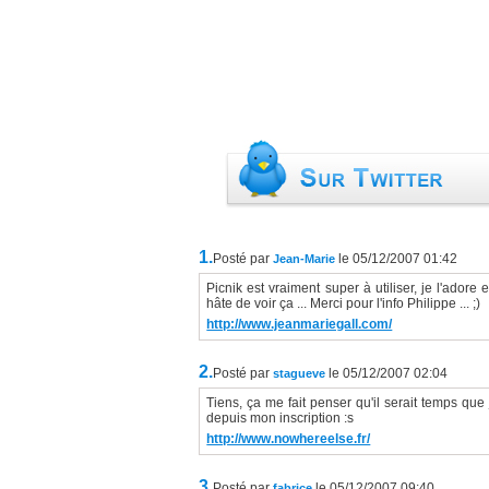
1.
Posté par
le 05/12/2007 01:42
Jean-Marie
Picnik est vraiment super à utiliser, je l'adore e
hâte de voir ça ... Merci pour l'info Philippe ... ;)
http://www.jeanmariegall.com/
2.
Posté par
le 05/12/2007 02:04
stagueve
Tiens, ça me fait penser qu'il serait temps que 
depuis mon inscription :s
http://www.nowhereelse.fr/
3.
Posté par
le 05/12/2007 09:40
fabrice