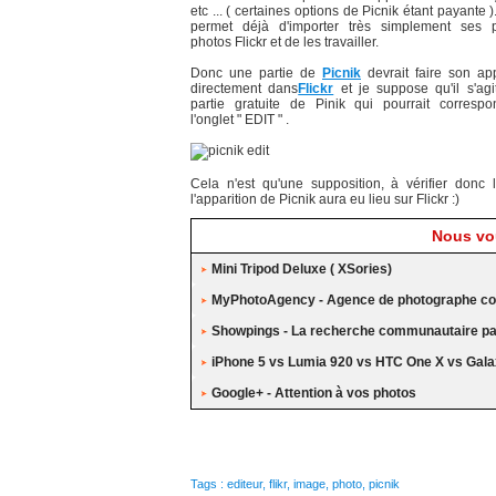
etc ... ( certaines options de Picnik étant payante )
permet déjà d'importer très simplement ses 
photos Flickr et de les travailler.
Donc une partie de
Picnik
devrait faire son app
directement dans
Flickr
et je suppose qu'il s'agi
partie gratuite de Pinik qui pourrait corresp
l'onglet " EDIT " .
Cela n'est qu'une supposition, à vérifier donc 
l'apparition de Picnik aura eu lieu sur Flickr :)
Nous vou
Mini Tripod Deluxe ( XSories)
MyPhotoAgency - Agence de photographe col
Showpings - La recherche communautaire par
iPhone 5 vs Lumia 920 vs HTC One X vs Galax
Google+ - Attention à vos photos
Tags
:
editeur
,
flikr
,
image
,
photo
,
picnik