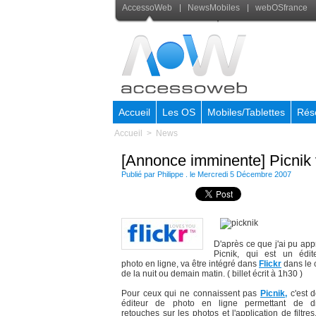
AccessoWeb
NewsMobiles
webOSfrance
Accueil
Les OS
Mobiles/Tablettes
Rés
Accueil
>
News
[Annonce imminente] Picnik v
Publié par Philippe . le Mercredi 5 Décembre 2007
D'après ce que j'ai pu app
Picnik, qui est un édi
photo en ligne, va être intégré dans
Flickr
dans le 
de la nuit ou demain matin. ( billet écrit à 1h30 )
Pour ceux qui ne connaissent pas
Picnik,
c'est 
éditeur de photo en ligne permettant de di
retouches sur les photos et l'application de filtres,