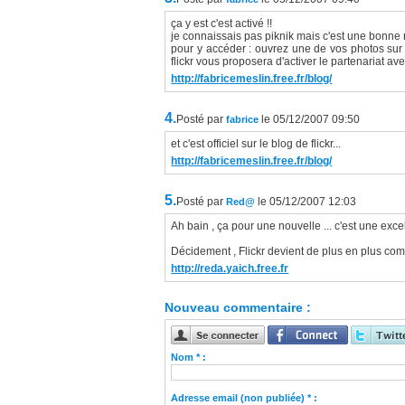
ça y est c'est activé !!
je connaissais pas piknik mais c'est une bonne n
pour y accéder : ouvrez une de vos photos sur fl
flickr vous proposera d'activer le partenariat ave
http://fabricemeslin.free.fr/blog/
4.
Posté par
le 05/12/2007 09:50
fabrice
et c'est officiel sur le blog de flickr...
http://fabricemeslin.free.fr/blog/
5.
Posté par
le 05/12/2007 12:03
Red@
Ah bain , ça pour une nouvelle ... c'est une exce
Décidement , Flickr devient de plus en plus compl
http://reda.yaich.free.fr
Nouveau commentaire :
Nom * :
Adresse email (non publiée) * :