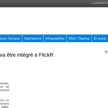
Contactez 
eaux Sociaux
Opérateurs
Infographies
Web / Startup
Et aussi..
P
a être intégré à FlickR
rendre,
teur de
courant
donc un
verses
 effets,