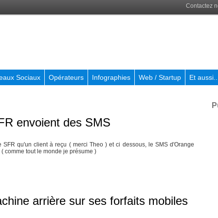
Contactez 
eaux Sociaux
Opérateurs
Infographies
Web / Startup
Et aussi..
P
SFR envoient des SMS
 SFR qu'un client à reçu ( merci Theo ) et ci dessous, le SMS d'Orange
in ( comme tout le monde je présume )
hine arrière sur ses forfaits mobiles