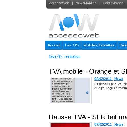
AccessoWeb
NewsMobiles
webOSfrance
Accueil
Les OS
Mobiles/Tablettes
Rés
Tags (9) : resiliation
TVA mobile - Orange et 
08/02/2011
|
News
Ci dessus le SMS de
que j'ai reçu ce mat
Hausse TVA - SFR fait mac
07/02/2011
|
News