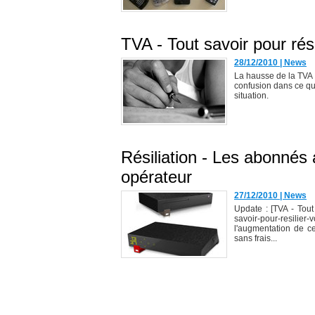
TVA - Tout savoir pour rési
28/12/2010
|
News
La hausse de la TVA c
confusion dans ce qu'o
situation.
Résiliation - Les abonnés 
opérateur
27/12/2010
|
News
Update : [TVA - Tout s
savoir-pour-resilier
l'augmentation de ce
sans frais...