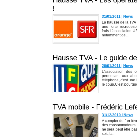
!
31/01/2011
|
News
La hausse de la TVA v
une forte recrudesc
frais.L'association
notamment de...
Hausse TVA - Le guide de 
20/01/2011
|
News
L'association des
permettant aux abon
téléphone, c'est un
le coup.C'est pourqu
TVA mobile - Frédéric Lef
31/12/2010
|
News
A compter du 1er févr
des consommateurs mê
ne sera peut être pas
soit, la...