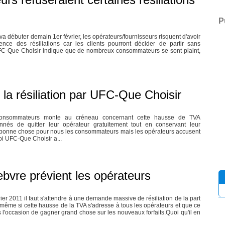
P
a débuter demain 1er février, les opérateurs/fournisseurs risquent d'avoir
ence des résiliations car les clients pourront décider de partir sans
 UFC-Que Choisir indique que de nombreux consommateurs se sont plaint,
la résiliation par UFC-Que Choisir
 consommateurs monte au créneau concernant cette hausse de TVA
nés de quitter leur opérateur gratuitement tout en conservant leur
e bonne chose pour nous les consommateurs mais les opérateurs accusent
oi UFC-Que Choisir a...
ebvre prévient les opérateurs
ier 2011 il faut s'attendre à une demande massive de résiliation de la part
me si cette hausse de la TVA s'adresse à tous les opérateurs et que ce
 l'occasion de gagner grand chose sur les nouveaux forfaits.Quoi qu'il en