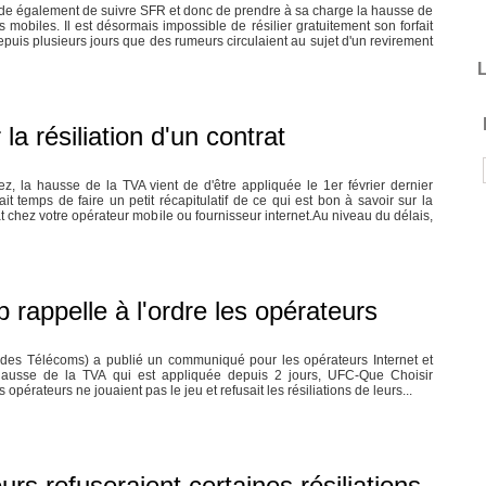
de également de suivre SFR et donc de prendre à sa charge la hausse de
ts mobiles. Il est désormais impossible de résilier gratuitement son forfait
epuis plusieurs jours que des rumeurs circulaient au sujet d'un revirement
L
a résiliation d'un contrat
, la hausse de la TVA vient de d'être appliquée le 1er février dernier
ait temps de faire un petit récapitulatif de ce qui est bon à savoir sur la
rat chez votre opérateur mobile ou fournisseur internet.Au niveau du délais,
ep rappelle à l'ordre les opérateurs
 des Télécoms) a publié un communiqué pour les opérateurs Internet et
hausse de la TVA qui est appliquée depuis 2 jours, UFC-Que Choisir
 opérateurs ne jouaient pas le jeu et refusait les résiliations de leurs...
s refuseraient certaines résiliations