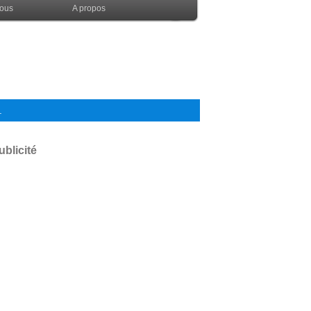
nous
A propos
.
ublicité