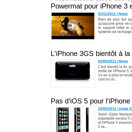
Powermat pour iPhone 3 e
03/11/2011
|
News
Rien de plus fun qu
qu'aucune prise ne so
le support refait le
système de recharge 
L'iPhone 3GS bientôt à la 
02/08/2011
|
News
C'est bientôt la fin
sortie de l'iPhone 5,
n'y en a plus en bou
cost ou un...
Pas d'iOS 5 pour l'iPhon
25/05/2011
|
Apple i
Selon Eldar Murtazi
estampillé version 5 
et l'iPhone 5 pourron
il va...