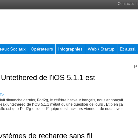
Contactez 
eaux Sociaux
Opérateurs
Infographies
Web / Startup
Et aussi..
P
k Untethered de l'iOS 5.1.1 est
OS
lait dimanche dernier, Pod2g, le célèbre hackeur français, nous annonçait
break untethered de l'iOS 5.1.1 n'était qu'une question de jours . Et bien ça
elle est que Pod2g et toute l'équipe des hackeurs viennent de nous livrer
ystèmes de recharge sans fil