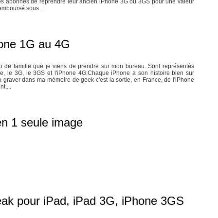
s abonnés de reprendre leur ancien iPhone 3G ou 3GS pour une valeur
mboursé sous...
Phone 1G au 4G
to de famille que je viens de prendre sur mon bureau. Sont représentés
e, le 3G, le 3GS et l'iPhone 4G.Chaque iPhone a son histoire bien sur
ra graver dans ma mémoire de geek c'est la sortie, en France, de l'iPhone
t,...
n 1 seule image
break pour iPad, iPad 3G, iPhone 3GS