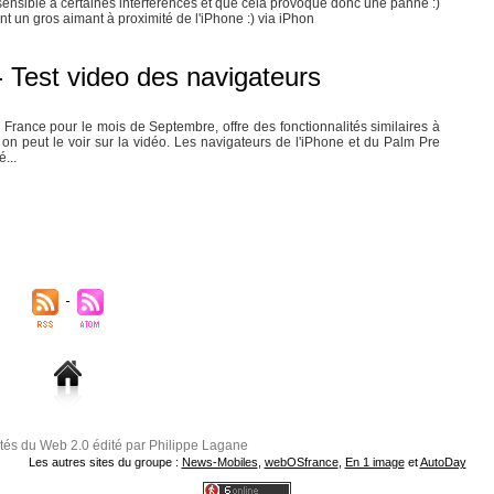
 sensible à certaines interférences et que cela provoque donc une panne :)
t un gros aimant à proximité de l'iPhone :) via iPhon
 Test video des navigateurs
rance pour le mois de Septembre, offre des fonctionnalités similaires à
 peut le voir sur la vidéo. Les navigateurs de l'iPhone et du Palm Pre
...
ités du Web 2.0 édité par Philippe Lagane
Les autres sites du groupe :
News-Mobiles
,
webOSfrance
,
En 1 image
et
AutoDay