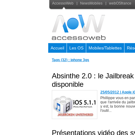
AccessoWeb
NewsMobiles
webOSfrance
Accueil
Les OS
Mobiles/Tablettes
Rés
Tags (32) : iphone 3gs
Absinthe 2.0 : le Jailbrea
disponible
25/05/2012
|
Apple i
Phillippe vous en par
que l'arrivée du jail
y est, la bonne nouv
l'outil...
Présentations vidéo des s