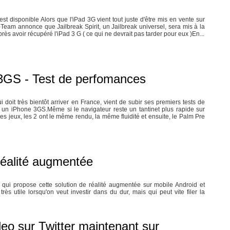
k est disponible Alors que l'iPad 3G vient tout juste d'être mis en vente sur
-Team annonce que Jailbreak Spirit, un Jailbreak universel, sera mis à la
près avoir récupéré l'iPad 3 G ( ce qui ne devrait pas tarder pour eux )En...
3GS - Test de perfomances
 doit très bientôt arriver en France, vient de subir ses premiers tests de
 un iPhone 3GS.Même si le navigateur reste un tantinet plus rapide sur
es jeux, les 2 ont le même rendu, la même fluidité et ensuite, le Palm Pre
 réalité augmentée
 qui propose cette solution de réalité augmentée sur mobile Android et
rès utile lorsqu'on veut investir dans du dur, mais qui peut vite filer la
deo sur Twitter maintenant sur