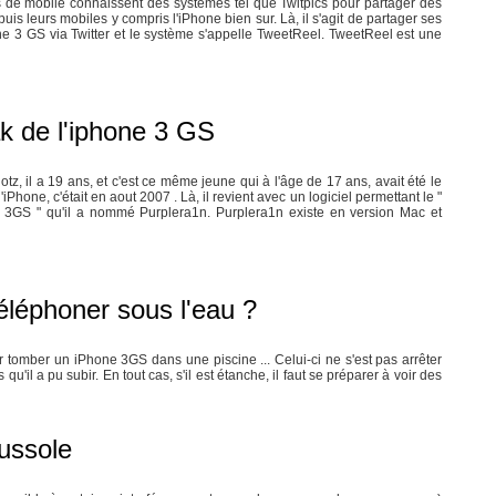
 de mobile connaissent des systèmes tel que Twitpics pour partager des
puis leurs mobiles y compris l'iPhone bien sur. Là, il s'agit de partager ses
ne 3 GS via Twitter et le système s'appelle TweetReel. TweetReel est une
ak de l'iphone 3 GS
otz, il a 19 ans, et c'est ce même jeune qui à l'âge de 17 ans, avait été le
l'iPhone, c'était en aout 2007 . Là, il revient avec un logiciel permettant le "
ne 3GS " qu'il a nommé Purplera1n. Purplera1n existe en version Mac et
éléphoner sous l'eau ?
tomber un iPhone 3GS dans une piscine ... Celui-ci ne s'est pas arrêter
u'il a pu subir. En tout cas, s'il est étanche, il faut se préparer à voir des
ussole