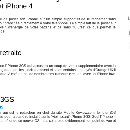
t iPhone 4
L
e de poser son iPhone sur un simple support et de le recharger sans
it branchée directement à votre téléphone. Le simple fait de le poser sur
 plein d'énergie de votre batterie et ce sans fil. C'est ce que permet le
de...
retraite
 pour l'iPhone 3GS qui accusera un coup de vieux supplémentaire avec la
 logiquement les stocks baissent et selon certains employés d'Orange UK il
tique. A coté de ça, de nombreuses rumeurs circulent avec un iPhone low-
e 3GS
OS
n qui est le rédacteur en chef du site Mobile-Review.com, le futur iOS
ne pourra pas être installé sur le "vieillissant" iPhone 3GS. Seul l'IPhone 4
t profiter de ce nouvel OS mais cela reste évidemment son point de vue et