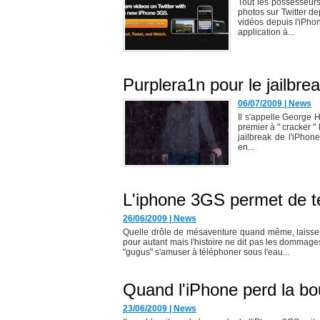
Tout les possesseurs
photos sur Twitter de
vidéos depuis l'iPho
application à...
Purplera1n pour le jailbre
06/07/2009
|
News
Il s'appelle George H
premier à " cracker " 
jailbreak de l'iPho
en...
L'iphone 3GS permet de t
26/06/2009
|
News
Quelle drôle de mésaventure quand même, laisser 
pour autant mais l'histoire ne dit pas les dommages q
"gugus" s'amuser à téléphoner sous l'eau...
Quand l'iPhone perd la bo
23/06/2009
|
News