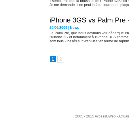
Il semblerait que la boussole de l'iPhone 3GS soit
Je me demande si on peut la faire tourner en plaçan
iPhone 3GS vs Palm Pre -
20/06/2009
|
News
Le Palm Pre, que nous devrions voir débarqué en F
l'iPhone 3G et notamment à l'iPhone 3GS comme on
sont tous 2 basés sur WebKit et en terme de rapidité
1
2
2005 - 2015
AccessOWeb
- Actual