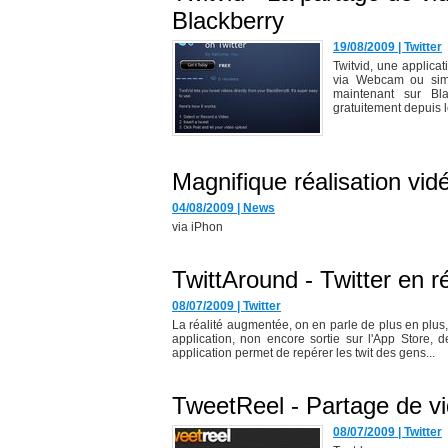
Blackberry
19/08/2009
|
Twitter
Twitvid, une applicat
via Webcam ou simpl
maintenant sur Bla
gratuitement depuis le
Magnifique réalisation vid
04/08/2009
|
News
via iPhon
TwittAround - Twitter en 
08/07/2009
|
Twitter
La réalité augmentée, on en parle de plus en plus,
application, non encore sortie sur l'App Store, 
application permet de repérer les twit des gens...
TweetReel - Partage de vi
08/07/2009
|
Twitter