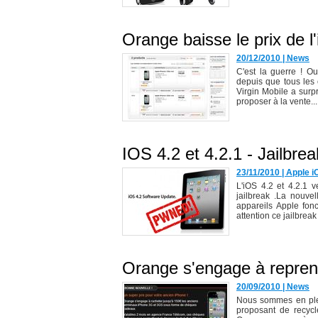
Orange baisse le prix de l
20/12/2010
|
News
C'est la guerre ! O
depuis que tous les 
Virgin Mobile a surp
proposer à la vente...
IOS 4.2 et 4.2.1 - Jailbrea
23/11/2010
|
Apple i
L'iOS 4.2 et 4.2.1 v
jailbreak .La nouve
appareils Apple fon
attention ce jailbreak
Orange s'engage à repren
20/09/2010
|
News
Nous sommes en plei
proposant de recycl