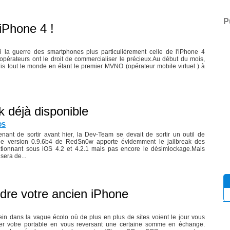
P
'iPhone 4 !
ui la guerre des smartphones plus particulièrement celle de l'iPhone 4
opérateurs ont le droit de commercialiser le précieux.Au début du mois,
ris tout le monde en étant le premier MVNO (opérateur mobile virtuel ) à
k déjà disponible
OS
enant de sortir avant hier, la Dev-Team se devait de sortir un outil de
lle version 0.9.6b4 de RedSn0w apporte évidemment le jailbreak des
ctionnant sous iOS 4.2 et 4.2.1 mais pas encore le désimlockage.Mais
 sera de...
dre votre ancien iPhone
n dans la vague écolo où de plus en plus de sites voient le jour vous
er votre portable en vous reversant une certaine somme en échange.