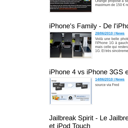
Orange propose à se
maximum de 150 € re
iPhone's Family - De l'i
28/06/2010
|
News
Voilà une belle pho
l'iPhone 1G à gauch
mais celle qui reste
1G. Et très sincèremen
iPhone 4 vs iPhone 3GS e
14/06/2010
|
News
source via Fred
Jailbreak Spirit - Le Jail
et iPod Touch