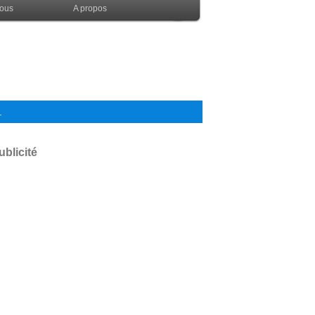
nous
A propos
.
ublicité