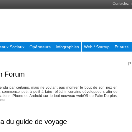
Contactez 
eaux Sociaux
Opérateurs
Infographies
Web / Startup
Et aussi..
P
n Forum
tendu par certains, mais ne voulant pas montrer le bout de son nez en
t, commence petit à petit à faire réfléchir certains développeurs afin de
ications iPhone ou Android sur le tout nouveau webOS de Palm.De plus,
eur...
ia du guide de voyage