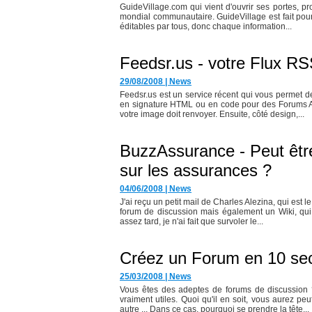
GuideVillage.com qui vient d'ouvrir ses portes, p
mondial communautaire. GuideVillage est fait pour
éditables par tous, donc chaque information...
Feedsr.us - votre Flux RS
29/08/2008
|
News
Feedsr.us est un service récent qui vous permet de
en signature HTML ou en code pour des Forums Apr
votre image doit renvoyer. Ensuite, côté design,...
BuzzAssurance - Peut êtr
sur les assurances ?
04/06/2008
|
News
J'ai reçu un petit mail de Charles Alezina, qui est
forum de discussion mais également un Wiki, qui s
assez tard, je n'ai fait que survoler le...
Créez un Forum en 10 se
25/03/2008
|
News
Vous êtes des adeptes de forums de discussion ?
vraiment utiles. Quoi qu'il en soit, vous aurez p
autre ... Dans ce cas, pourquoi se prendre la tête...