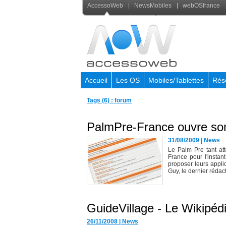
AccessoWeb
NewsMobiles
webOSfrance
Accueil
Les OS
Mobiles/Tablettes
Rés
Tags (6) : forum
PalmPre-France ouvre so
31/08/2009
|
News
Le Palm Pre tant at
France pour l'instan
proposer leurs appl
Guy, le dernier rédact
GuideVillage - Le Wikipéd
26/11/2008
|
News