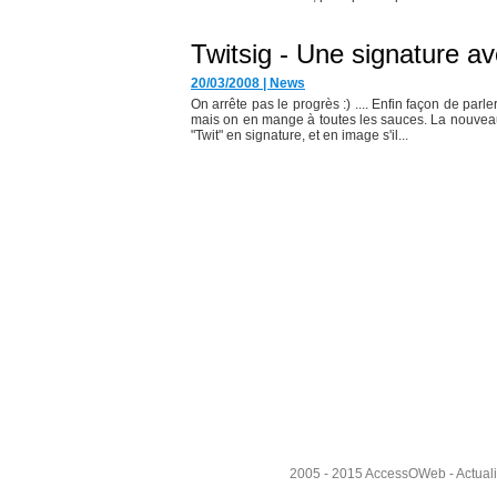
Twitsig - Une signature a
20/03/2008
|
News
On arrête pas le progrès :) .... Enfin façon de parler
mais on en mange à toutes les sauces. La nouveauté
"Twit" en signature, et en image s'il...
2005 - 2015
AccessOWeb
- Actual