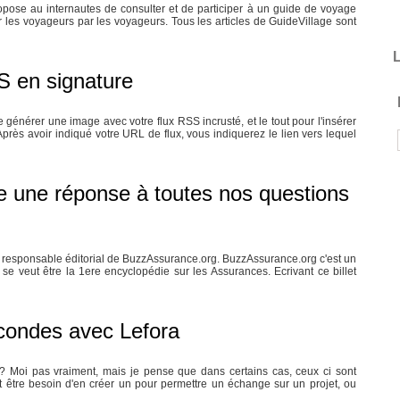
ropose au internautes de consulter et de participer à un guide de voyage
 les voyageurs par les voyageurs. Tous les articles de GuideVillage sont
L
S en signature
 générer une image avec votre flux RSS incrusté, et le tout pour l'insérer
ès avoir indiqué votre URL de flux, vous indiquerez le lien vers lequel
e une réponse à toutes nos questions
 le responsable éditorial de BuzzAssurance.org. BuzzAssurance.org c'est un
e veut être la 1ere encyclopédie sur les Assurances. Ecrivant ce billet
condes avec Lefora
 Moi pas vraiment, mais je pense que dans certains cas, ceux ci sont
eut être besoin d'en créer un pour permettre un échange sur un projet, ou