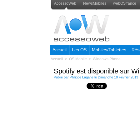
AccessoWeb
NewsMobiles
webOSfrance
Accueil
Les OS
Mobiles/Tablettes
Rés
Accueil
>
OS Mobile
>
Windows Phone
Spotify est disponible sur 
Publié par
Philippe Lagane
le Dimanche 10 Février 2013