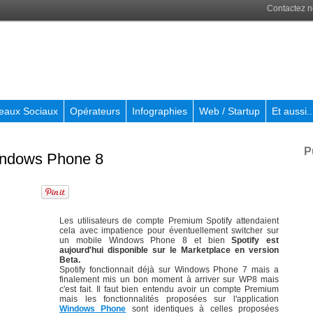
Contactez 
eaux Sociaux
Opérateurs
Infographies
Web / Startup
Et aussi..
P
Windows Phone 8
Les utilisateurs de compte Premium Spotify attendaient
cela avec impatience pour éventuellement switcher sur
un mobile Windows Phone 8 et bien
Spotify est
aujourd'hui disponible sur le Marketplace en version
Beta.
Spotify fonctionnait déjà sur Windows Phone 7 mais a
finalement mis un bon moment à arriver sur WP8 mais
c'est fait. Il faut bien entendu avoir un compte Premium
mais les fonctionnalités proposées sur l'application
Windows Phone
sont identiques à celles proposées