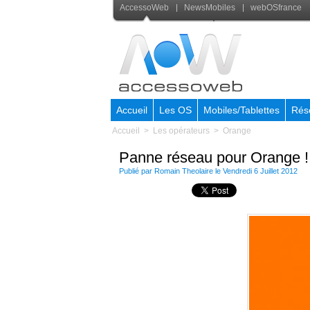
AccessoWeb
NewsMobiles
webOSfrance
Accueil
Les OS
Mobiles/Tablettes
Rés
Accueil
>
Les opérateurs
>
Orange
Panne réseau pour Orange !
Publié par
Romain Theolaire
le Vendredi 6 Juillet 2012