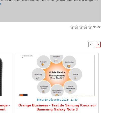
ccessOWeb et News-Mobiles, en réalité je n'ai commencé à bloguer il
r
Notez
<
>
Mardi 10 Décembre 2013 - 13:49
ange -
Orange Business - Test de Samung Knox sur
ent
Samsung Galaxy Note 3