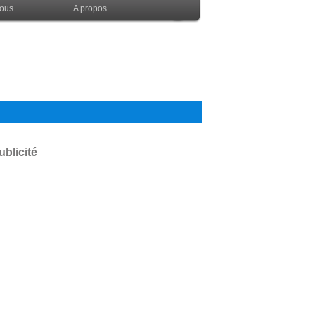
nous
A propos
.
ublicité