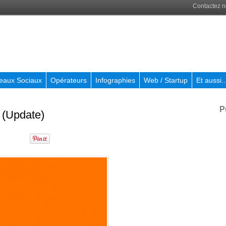
Contactez 
eaux Sociaux
Opérateurs
Infographies
Web / Startup
Et aussi..
P
 (Update)