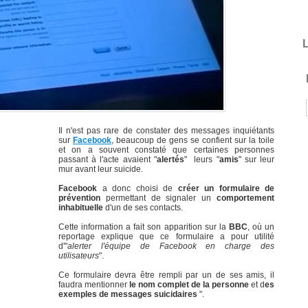
L
Il n'est pas rare de constater des messages inquiétants
sur
Facebook
, beaucoup de gens se confient sur la toile
et on a souvent constaté que certaines personnes
passant à l'acte avaient "
alertés
" leurs "
amis
" sur leur
mur avant leur suicide.
Facebook
a donc choisi de
créer un formulaire de
prévention
permettant de signaler un
comportement
inhabituelle
d'un de ses contacts.
Cette information a fait son apparition sur la
BBC
, où un
reportage explique que ce formulaire a pour utilité
d'"
alerter l'équipe de Facebook en charge des
utilisateurs
".
Ce formulaire devra être rempli par un de ses amis, il
faudra mentionner
le nom complet de la personne
et d
es
exemples de messages suicidaires
".