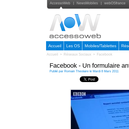
AccessoWeb
NewsMobiles
webOSfrance
Accueil
Les OS
Mobiles/Tablettes
Rés
Accueil
>
Réseaux Sociaux
>
Facebook
Facebook - Un formulaire anti
Publié par
Romain Theolaire
le Mardi 8 Mars 2011