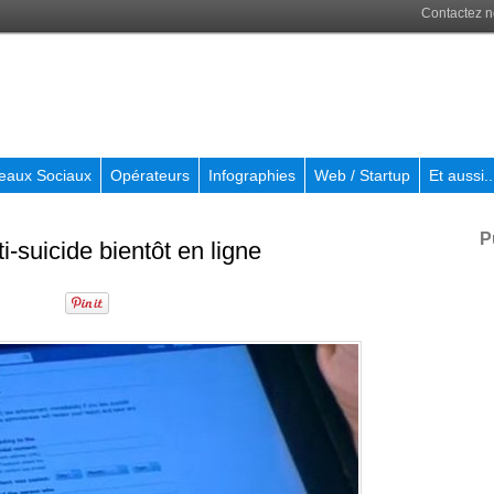
Contactez 
eaux Sociaux
Opérateurs
Infographies
Web / Startup
Et aussi..
P
-suicide bientôt en ligne