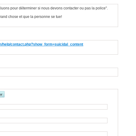
luons pour déterminer si nous devons contacter ou pas la police".
 grand chose et que la personne se tue!
m/help/contact.php?show_form=suicidal_content