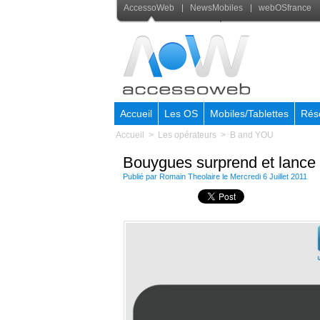
AccessoWeb
NewsMobiles
webOSfrance
Accueil
Les OS
Mobiles/Tablettes
Rés
Accueil
>
Les opérateurs
>
B and YOU
Bouygues surprend et lance
Publié par
Romain Theolaire
le Mercredi 6 Juillet 2011