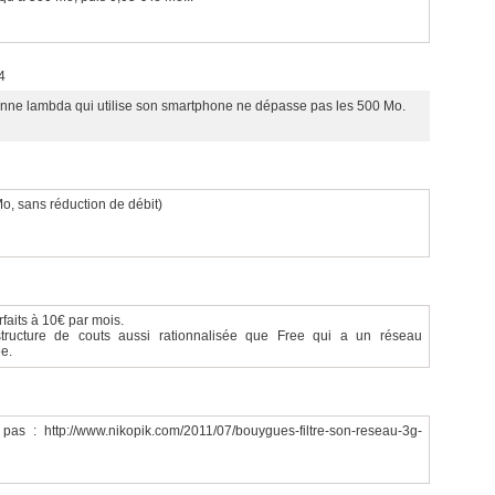
4
onne lambda qui utilise son smartphone ne dépasse pas les 500 Mo.
 Mo, sans réduction de débit)
rfaits à 10€ par mois.
tructure de couts aussi rationnalisée que Free qui a un réseau
e.
pas : http://www.nikopik.com/2011/07/bouygues-filtre-son-reseau-3g-