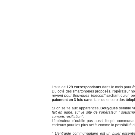
limite de
129 correspondants
dans le mois pour év
Du coté des smartphones proposés, l'opérateur not
revient pour Bouygues Telecom
" sachant qu'un p
paiement en 3 fois sans
frais ou encore des
télép
Si on se fie aux apparences,
Bouygues
semble vr
fait en ligne, sur le site de l’opérateur : souscr
compris résiliation
".
L'opérateur n'oublie pas aussi l'esprit communa
cadeaux pour les plus actifs comme la possibilit
"
L’entraide communautaire est un pilier essent