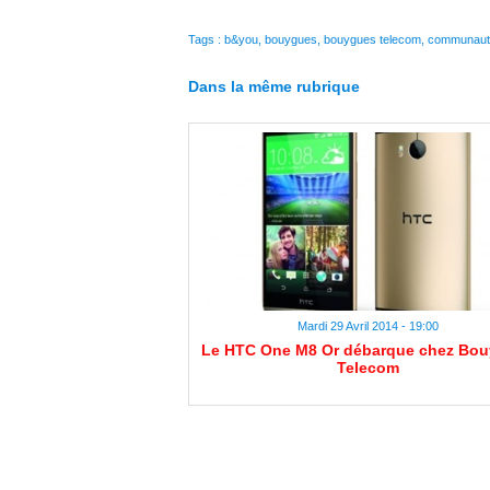
Tags
:
b&you
,
bouygues
,
bouygues telecom
,
communaut
Dans la même rubrique
Mardi 29 Avril 2014 - 19:00
Le HTC One M8 Or débarque chez Bo
Telecom