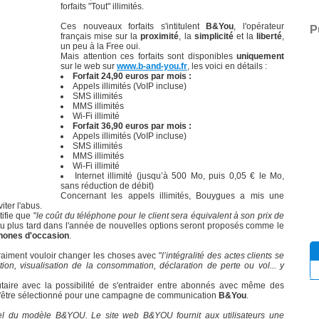
forfaits "Tout" illimités.
Ces nouveaux forfaits s'intitulent
B&You
, l'opérateur
P
français mise sur la
proximité
, la
simplicité
et la
liberté
,
un peu à la Free oui.
Mais attention ces forfaits sont disponibles
uniquement
sur le web sur
www.b-and-you.fr
, les voici en détails :
Forfait 24,90 euros par mois :
Appels illimités (VoIP incluse)
SMS illimités
MMS illimités
Wi-Fi illimité
Forfait 36,90 euros par mois :
Appels illimités (VoIP incluse)
SMS illimités
MMS illimités
Wi-Fi illimité
Internet illimité (jusqu’à 500 Mo, puis 0,05 € le Mo,
sans réduction de débit)
Concernant les appels illimités, Bouygues a mis une
iter l'abus.
ifie que "
le coût du téléphone pour le client sera équivalent à son prix de
eu plus tard dans l'année de nouvelles options seront proposés comme le
hones d'occasion
.
aiment vouloir changer les choses avec "
l’intégralité des actes clients se
iption, visualisation de la consommation, déclaration de perte ou vol... y
utaire avec la possibilité de s'entraider entre abonnés avec même des
é d'être sélectionné pour une campagne de communication
B&You
.
iel du modèle B&YOU. Le site web B&YOU fournit aux utilisateurs une