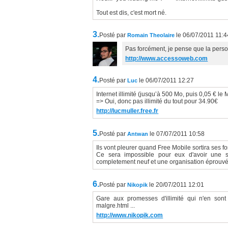
Tout est dis, c'est mort né.
3.
Posté par
le 06/07/2011 11:4
Romain Theolaire
Pas forcément, je pense que la pers
http://www.accessoweb.com
4.
Posté par
le 06/07/2011 12:27
Luc
Internet illimité (jusqu’à 500 Mo, puis 0,05 € le
=> Oui, donc pas illimité du tout pour 34.90€
http://lucmuller.free.fr
5.
Posté par
le 07/07/2011 10:58
Antwan
Ils vont pleurer quand Free Mobile sortira ses fo
Ce sera impossible pour eux d'avoir une s
completement neuf et une organisation éprouvé
6.
Posté par
le 20/07/2011 12:01
Nikopik
Gare aux promesses d'illimité qui n'en sont 
malgre.html ...
http://www.nikopik.com