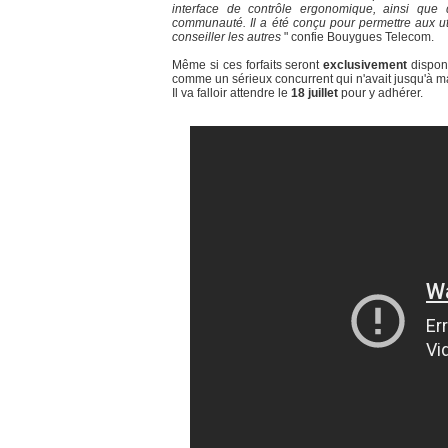
interface de contrôle ergonomique, ainsi que de
communauté. Il a été conçu pour permettre aux ut
conseiller les autres
" confie Bouygues Telecom.
Même si ces forfaits seront
exclusivement
disponi
comme un sérieux concurrent qui n'avait jusqu'à ma
Il va falloir attendre le
18 juillet
pour y adhérer.