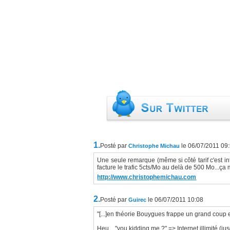
1.
Posté par
le 06/07/2011 09
Christophe Michau
Une seule remarque (même si côté tarif c'est in
facture le trafic 5cts/Mo au delà de 500 Mo...ça 
http://www.christophemichau.com
2.
Posté par
le 06/07/2011 10:08
Guirec
"[...]en théorie Bouygues frappe un grand coup 
Heu... "you kidding me ?" => Internet illimité (ju