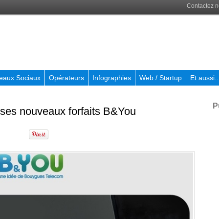
Contactez 
eaux Sociaux
Opérateurs
Infographies
Web / Startup
Et aussi..
P
 ses nouveaux forfaits B&You