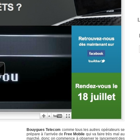
L
Bouygues Telecom
comme tous les autres opérateurs se
prépare à l'arrivée de
Free Mobile
qui va faire très mal au
marché, donc on commence à observer le lancement des