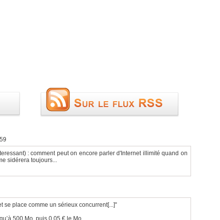
:59
teressant) : comment peut on encore parler d'Internet illimité quand on
me sidérera toujours...
et se place comme un sérieux concurrent[...]"
squ’à 500 Mo, puis 0,05 € le Mo...