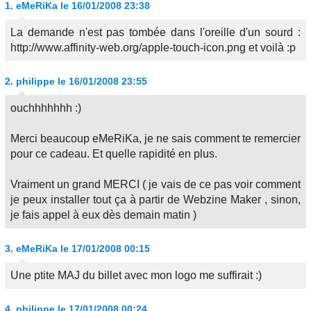
1.
eMeRiKa
le 16/01/2008 23:38
La demande n'est pas tombée dans l'oreille d'un sourd :
http://www.affinity-web.org/apple-touch-icon.png et voilà :p
2.
philippe
le 16/01/2008 23:55
ouchhhhhhh :)
Merci beaucoup eMeRiKa, je ne sais comment te remercier
pour ce cadeau. Et quelle rapidité en plus.
Vraiment un grand MERCI ( je vais de ce pas voir comment
je peux installer tout ça à partir de Webzine Maker , sinon,
je fais appel à eux dès demain matin )
3.
eMeRiKa
le 17/01/2008 00:15
Une ptite MAJ du billet avec mon logo me suffirait :)
4.
philippe
le 17/01/2008 00:24