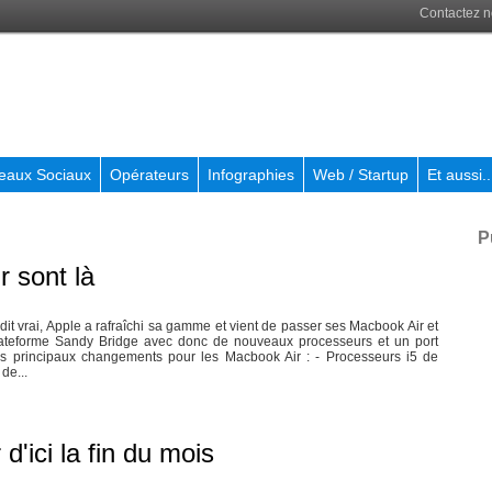
Contactez 
eaux Sociaux
Opérateurs
Infographies
Web / Startup
Et aussi..
P
 sont là
it vrai, Apple a rafraîchi sa gamme et vient de passer ses Macbook Air et
ateforme Sandy Bridge avec donc de nouveaux processeurs et un port
les principaux changements pour les Macbook Air : - Processeurs i5 de
de...
'ici la fin du mois