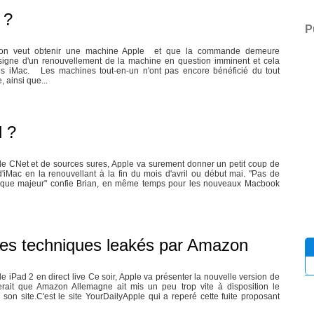
 ?
P
on veut obtenir une machine Apple et que la commande demeure
 signe d'un renouvellement de la machine en question imminent et cela
les iMac. Les machines tout-en-un n'ont pas encore bénéficié du tout
 ainsi que...
l ?
de CNet et de sources sures, Apple va surement donner un petit coup de
iMac en la renouvellant à la fin du mois d'avril ou début mai. "Pas de
que majeur" confie Brian, en même temps pour les nouveaux Macbook
ques techniques leakés par Amazon
 iPad 2 en direct live Ce soir, Apple va présenter la nouvelle version de
lerait que Amazon Allemagne ait mis un peu trop vite à disposition le
on site.C'est le site YourDailyApple qui a reperé cette fuite proposant