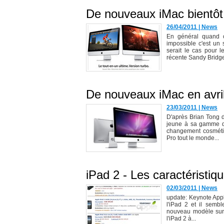
De nouveaux iMac bientôt
26/04/2011
|
News
En général quand 
impossible c'est un
serait le cas pour 
récente Sandy Bridge,
De nouveaux iMac en avri
23/03/2011
|
News
D'après Brian Tong 
jeune à sa gamme d'
changement cosméti
Pro tout le monde...
iPad 2 - Les caractéristi
02/03/2011
|
News
update: Keynote Apple
l'iPad 2 et il semb
nouveau modèle sur s
l'iPad 2 à...