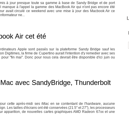
is à jour presque toute sa gamme à base de Sandy Bridge et de port
'il manque à l'appel la gamme des MacBook Air qui n'ont pas encore été
eur avait circulé ce weekend avec une mise à jour des Macbook Air ce
informateur ne...
L
ook Air cet été
 ordinateurs Apple sont passés sur la plateforme Sandy Bridge sauf les
n Digitimes, la firme de Cupertino aurait l'intention d'y remedier avec ses
ur "fin mai". Donc pour nous cela devrait être disponible d'ici juin ou
iMac avec SandyBridge, Thunderbolt
jour cette après-midi ses iMac en se contentant de l'hardware, aucune
ign. Les tailles d'écrans ont été conservées (21.5" et 27"), les processeurs
eur apparition, de nouvelles cartes graphiques AMD Radeon 67xx et une