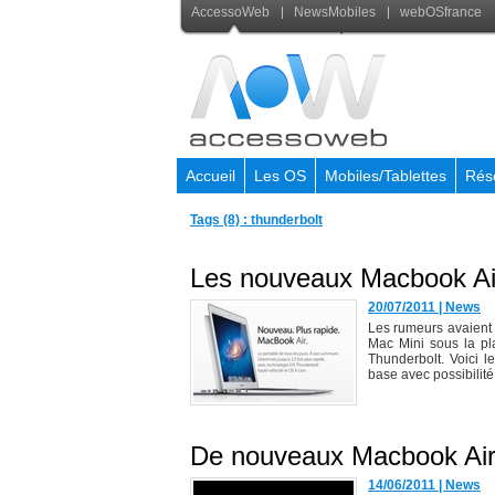
AccessoWeb
NewsMobiles
webOSfrance
Accueil
Les OS
Mobiles/Tablettes
Rés
Tags (8) : thunderbolt
Les nouveaux Macbook Air
20/07/2011
|
News
Les rumeurs avaient d
Mac Mini sous la pl
Thunderbolt. Voici 
base avec possibilité 
De nouveaux Macbook Air d
14/06/2011
|
News