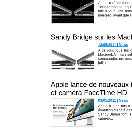
Apple a récemment m
Thunderbolt sauf qu
mis à jour. Une rum
mercredi avant que l'
Sandy Bridge sur les Macb
18/05/2011
|
News
A ce jour, tous les
Macbook Air mais selo
commandes prévues po
juillet,...
Apple lance de nouveaux 
et caméra FaceTime HD
03/05/2011
|
News
Apple a bien mis à 
évolution du coté des
Sandy Bridge font l
caméra...