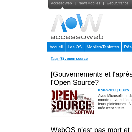
AccessoWeb
NewsMobiles
webOSfrance
Accueil
Les OS
Mobiles/Tablettes
Rés
Tags (8) : open source
[Gouvernements et l'après
l'Open Source?
07/02/2012
|
IT Pro
Avec Microsoft qui d
monde devront bientôt
leurs plateformes. À
idée d'enfin faire...
WebOS n'est pas mort et