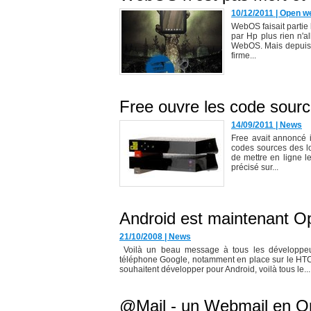
10/12/2011
|
Open w
WebOS faisait parti
par Hp plus rien n'a
WebOS. Mais depuis hi
firme...
Free ouvre les code sour
14/09/2011
|
News
Free avait annoncé 
codes sources des log
de mettre en ligne le
précisé sur...
Android est maintenant O
21/10/2008
|
News
Voilà un beau message à tous les développeurs
téléphone Google, notamment en place sur le HTC
souhaitent développer pour Android, voilà tous le...
@Mail - un Webmail en O