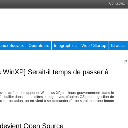
Contactez 
eaux Sociaux
Opérateurs
Infographies
Web / Startup
Et aussi..
P
 WinXP] Serait-il temps de passer à
evrait arrêter de supporter Windows XP, plusieurs gouvernements dans le
 fouiller dans leurs coffres et migrer vers d'autres OS pour la gestion de
 cette occasion, on en vient à se demander s'il ne serait pas une bonne
 devient Open Source