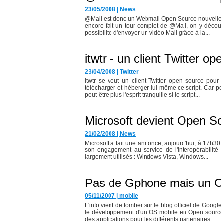
23/05/2008
|
News
@Mail est donc un Webmail Open Source nouvellemen
encore fait un tour complet de @Mail, on y découv
possibilité d'envoyer un vidéo Mail grâce à la...
itwtr - un client Twitter 
23/04/2008
|
Twitter
itwtr se veut un client Twitter open source pour
télécharger et héberger lui-même ce script. Car pou
peut-être plus l'esprit tranquille si le script...
Microsoft devient Open So
21/02/2008
|
News
Microsoft a fait une annonce, aujourd'hui, à 17h30 
son engagement au service de l'interopérabilité 
largement utilisés : Windows Vista, Windows...
Pas de Gphone mais un O
05/11/2007
|
mobile
L'info vient de tomber sur le blog officiel de Goo
le développement d'un OS mobile en Open source 
des applications pour les différents partenaires...