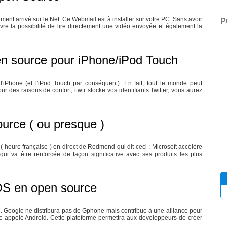
t arrivé sur le Net. Ce Webmail est à installer sur votre PC. Sans avoir
P
re la possibilité de lire directement une vidéo envoyée et également la
open source pour iPhone/iPod Touch
 l'iPhone (et l'iPod Touch par conséquent). En fait, tout le monde peut
r des raisons de confort, itwtr stocke vos identifiants Twitter, vous aurez
urce ( ou presque )
( heure française ) en direct de Redmond qui dit ceci : Microsoft accélère
qui va être renforcée de façon significative avec ses produits les plus
S en open source
gle. Google ne distribura pas de Gphone mais contribue à une alliance pour
appelé Android. Cette plateforme permettra aux developpeurs de créer