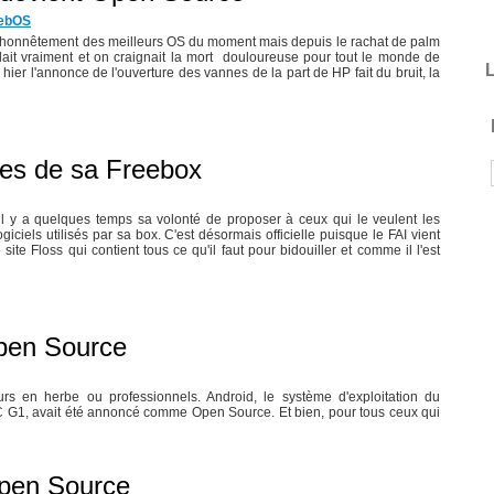
ebOS
e honnêtement des meilleurs OS du moment mais depuis le rachat de palm
llait vraiment et on craignait la mort douloureuse pour tout le monde de
L
er l'annonce de l'ouverture des vannes de la part de HP fait du bruit, la
ces de sa Freebox
il y a quelques temps sa volonté de proposer à ceux qui le veulent les
iciels utilisés par sa box. C'est désormais officielle puisque le FAI vient
 site Floss qui contient tous ce qu'il faut pour bidouiller et comme il l'est
pen Source
 en herbe ou professionnels. Android, le système d'exploitation du
 G1, avait été annoncé comme Open Source. Et bien, pour tous ceux qui
pen Source