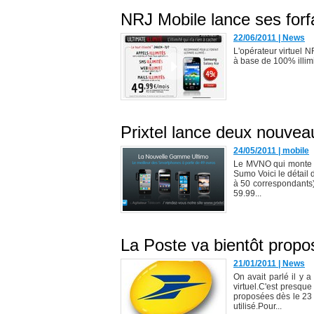
NRJ Mobile lance ses forfai
22/06/2011
|
News
L'opérateur virtuel N
à base de 100% illimit
Prixtel lance deux nouveau
24/05/2011
|
mobile
Le MVNO qui monte Pr
Sumo Voici le détail du
à 50 correspondants)
59.99...
La Poste va bientôt propo
21/01/2011
|
News
On avait parlé il y
virtuel.C'est presque
proposées dès le 23 
utilisé.Pour...