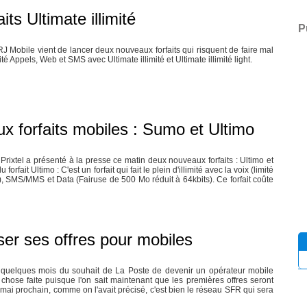
ts Ultimate illimité
P
RJ Mobile vient de lancer deux nouveaux forfaits qui risquent de faire mal
é Appels, Web et SMS avec Ultimate illimité et Ultimate illimité light.
x forfaits mobiles : Sumo et Ultimo
ixtel a présenté à la presse ce matin deux nouveaux forfaits : Ultimo et
 forfait Ultimo : C'est un forfait qui fait le plein d'illimité avec la voix (limité
, SMS/MMS et Data (Fairuse de 500 Mo réduit à 64kbits). Ce forfait coûte
ser ses offres pour mobiles
 a quelques mois du souhait de La Poste de devenir un opérateur mobile
 chose faite puisque l'on sait maintenant que les premières offres seront
mai prochain, comme on l'avait précisé, c'est bien le réseau SFR qui sera