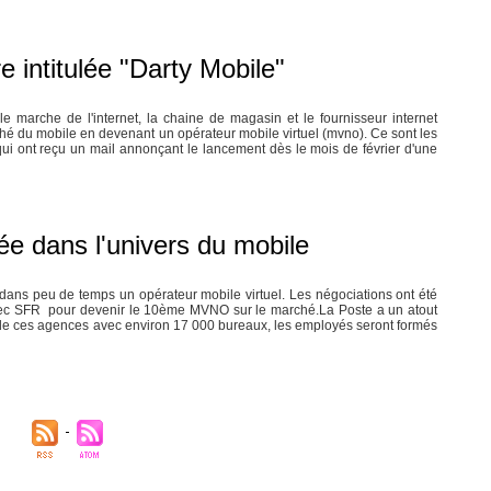
e intitulée "Darty Mobile"
le marche de l'internet, la chaine de magasin et le fournisseur internet
ché du mobile en devenant un opérateur mobile virtuel (mvno). Ce sont les
i ont reçu un mail annonçant le lancement dès le mois de février d'une
ée dans l'univers du mobile
dans peu de temps un opérateur mobile virtuel. Les négociations ont été
ec SFR pour devenir le 10ème MVNO sur le marché.La Poste a un atout
e de ces agences avec environ 17 000 bureaux, les employés seront formés