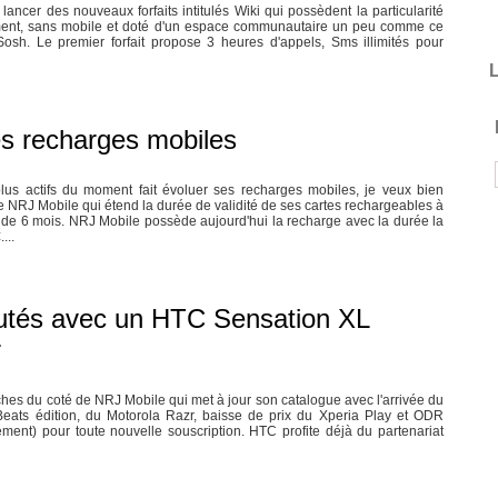
ancer des nouveaux forfaits intitulés Wiki qui possèdent la particularité
ent, sans mobile et doté d'un espace communautaire un peu comme ce
osh. Le premier forfait propose 3 heures d'appels, Sms illimités pour
L
es recharges mobiles
s actifs du moment fait évoluer ses recharges mobiles, je veux bien
 NRJ Mobile qui étend la durée de validité de ses cartes rechargeables à
e 6 mois. NRJ Mobile possède aujourd'hui la recharge avec la durée la
...
utés avec un HTC Sensation XL
r
ches du coté de NRJ Mobile qui met à jour son catalogue avec l'arrivée du
ats édition, du Motorola Razr, baisse de prix du Xperia Play et ODR
ent) pour toute nouvelle souscription. HTC profite déjà du partenariat