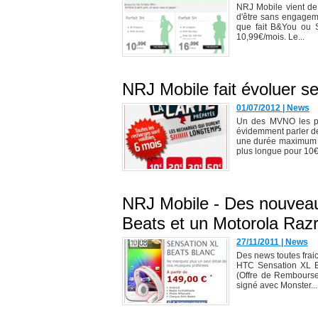
NRJ Mobile vient de l
d'être sans engagem
que fait B&You ou S
10,99€/mois. Le...
NRJ Mobile fait évoluer s
01/07/2012
|
News
Un des MVNO les plu
évidemment parler de
une durée maximum d
plus longue pour 10€.
NRJ Mobile - Des nouvea
Beats et un Motorola Raz
27/11/2011
|
News
Des news toutes frai
HTC Sensation XL Be
(Offre de Remboursem
signé avec Monster...