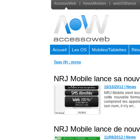
AccessoWeb
NewsMobiles
webOSfrance
Accueil
Les OS
Mobiles/Tablettes
Rés
Tags (9) : mvno
NRJ Mobile lance sa nouve
16/10/2012
|
News
NRJ Mobile vient tout 
cette nouvelle form
comprend les appels
son nom, il n'y en...
NRJ Mobile lance de nouv
11/08/2012
|
News