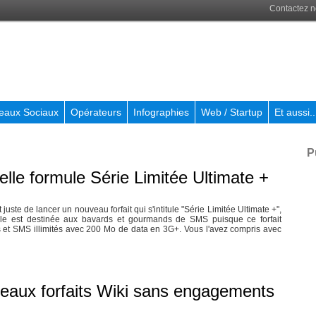
Contactez 
eaux Sociaux
Opérateurs
Infographies
Web / Startup
Et aussi..
P
lle formule Série Limitée Ultimate +
juste de lancer un nouveau forfait qui s'intitule "Série Limitée Ultimate +",
ule est destinée aux bavards et gourmands de SMS puisque ce forfait
 et SMS illimités avec 200 Mo de data en 3G+. Vous l'avez compris avec
eaux forfaits Wiki sans engagements