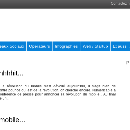
Contactez 
eaux Sociaux
Opérateurs
Infographies
Web / Startup
Et aussi..
P
hhhhit...
e la révolution du mobile s'est dévoilé aujourd'hui, il s'agit bien de
ontre pour ce qui est de la révolution, on cherche encore. Numéricable a
onférence de presse pour annoncer sa révolution du mobile... Au final
 un...
mobile...