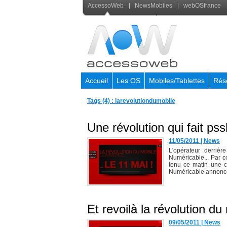
AccessoWeb
NewsMobiles
webOSfrance
Accueil
Les OS
Mobiles/Tablettes
Rés
Tags (4) : larevolutiondumobile
Une révolution qui fait pss
11/05/2011
|
News
L'opérateur derrièr
Numéricable... Par c
tenu ce matin une c
Numéricable annonce
Et revoilà la révolution du 
09/05/2011
|
News