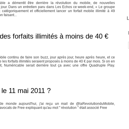
ble a démentit être derrière la révolution du mobile, de nouvelles
e jour. Dans un entretien paru dans Les Echos ce week-end, « Le groupe
atégoriquement et officiellement lancer un forfait mobile illimité à 49
n faisant...
L
es forfaits illimités à moins de 40 €
ile continu de faire son buzz, jour après jour, heure après heure, et ce
les forfaits illimités seraient proposés à moins de 40 € par mois. Si on en
it, Numéricable serait derrière tout ça avec une offre Quadruple Play.
 le 11 mai 2011 ?
 monde aujourd'hui, j'ai reçu un mail de @laRevolutionduMobile,
'avocats de Free expliquant qu'au mot " révolution " était associé Free