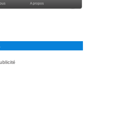
nous
A propos
.
ublicité