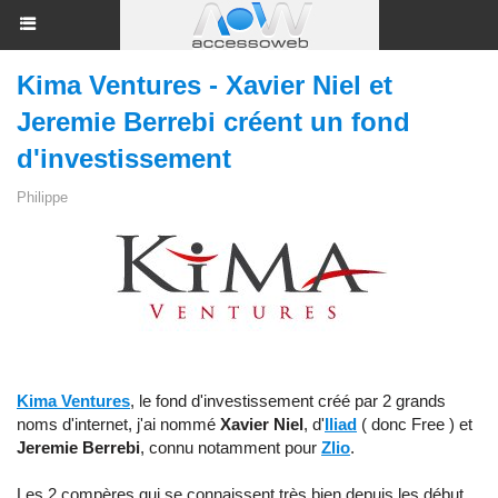
Kima Ventures - Xavier Niel et
Jeremie Berrebi créent un fond
d'investissement
Philippe
Kima Ventures
, le fond d'investissement créé par 2 grands
noms d'internet, j'ai nommé
Xavier Niel
, d'
Iliad
( donc Free ) et
Jeremie Berrebi
, connu notamment pour
Zlio
.
Les 2 compères qui se connaissent très bien depuis les début