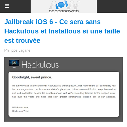
Jailbreak iOS 6 - Ce sera sans
Hackulous et Installous si une faille
est trouvée
Philippe Lagane