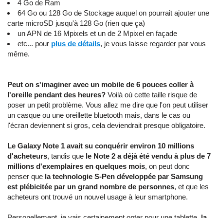
4 Go de Ram
64 Go ou 128 Go de Stockage auquel on pourrait ajouter une
carte microSD jusqu'à 128 Go (rien que ça)
un APN de 16 Mpixels et un de 2 Mpixel en façade
etc... pour
plus de détails
, je vous laisse regarder par vous
même.
Peut on s'imaginer avec un mobile de 6 pouces coller à
l'oreille pendant des heures?
Voilà où cette taille risque de
poser un petit problème. Vous allez me dire que l'on peut utiliser
un casque ou une oreillette bluetooth mais, dans le cas ou
l'écran deviennent si gros, cela deviendrait presque obligatoire.
Le Galaxy Note 1 avait su conquérir environ 10 millions
d'acheteurs
, tandis que
le Note 2 a déjà été vendu à plus de 7
millions d'exemplaires en quelques mois
, on peut donc
penser que
la technologie S-Pen développée par Samsung
est plébicitée par un grand nombre de personnes
, et que les
acheteurs ont trouvé un nouvel usage à leur smartphone.
Personellement, je vais certainement opter pour une tablette,
la