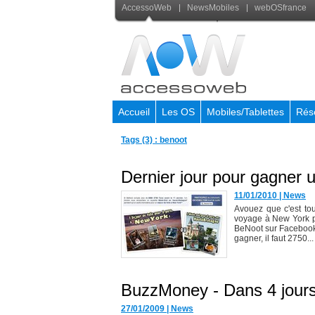
AccessoWeb
NewsMobiles
webOSfrance
Accueil
Les OS
Mobiles/Tablettes
Rés
Tags (3) : benoot
Dernier jour pour gagner
11/01/2010
|
News
Avouez que c'est tou
voyage à New York p
BeNoot sur Facebook, 
gagner, il faut 2750...
BuzzMoney - Dans 4 jours 
27/01/2009
|
News