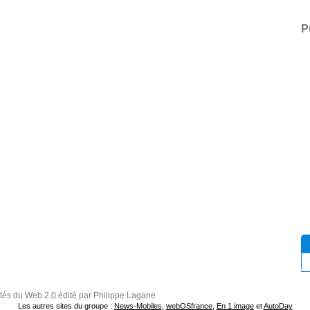
P
ités du Web 2.0 édité par Philippe Lagane
Les autres sites du groupe :
News-Mobiles
,
webOSfrance
,
En 1 image
et
AutoDay