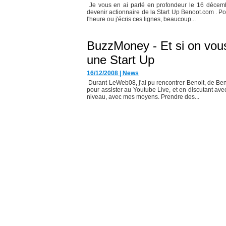
Je vous en ai parlé en profondeur le 16 décembre 
devenir actionnaire de la Start Up Benoot.com . P
l'heure ou j'écris ces lignes, beaucoup...
BuzzMoney - Et si on vous
une Start Up
16/12/2008
|
News
Durant LeWeb08, j'ai pu rencontrer Benoit, de Ben
pour assister au Youtube Live, et en discutant avec 
niveau, avec mes moyens. Prendre des...