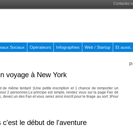
Contactez 
eaux Sociaux
Opérateurs
Infographies
Web / Startup
Et aussi..
P
 un voyage à New York
t de même tentant :)Une petite inscription et 1 chance de remporter un
our 2 personnes.Le principe est simple, rendez vous sur la page Fan de
devez un des Fan et vous serez ainsi inscrit pour le tirage au sort :)Pour
c'est le début de l'aventure