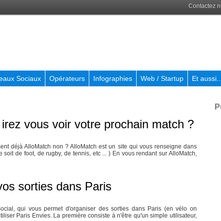
Contactez 
eaux Sociaux
Opérateurs
Infographies
Web / Startup
Et aussi..
P
 irez vous voir votre prochain match ?
t déjà AlloMatch non ? AlloMatch est un site qui vous renseigne dans
 soit de foot, de rugby, de tennis, etc ... ) En vous rendant sur AlloMatch,
vos sorties dans Paris
ocial, qui vous permet d'organiser des sorties dans Paris (en vélo on
 utiliser Paris Envies. La première consiste à n'être qu'un simple utilisateur,