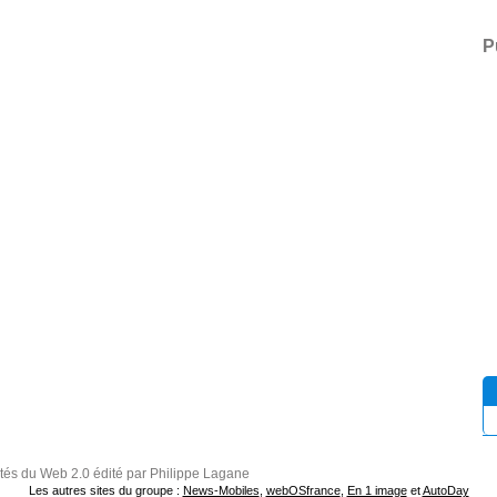
P
ités du Web 2.0 édité par Philippe Lagane
Les autres sites du groupe :
News-Mobiles
,
webOSfrance
,
En 1 image
et
AutoDay