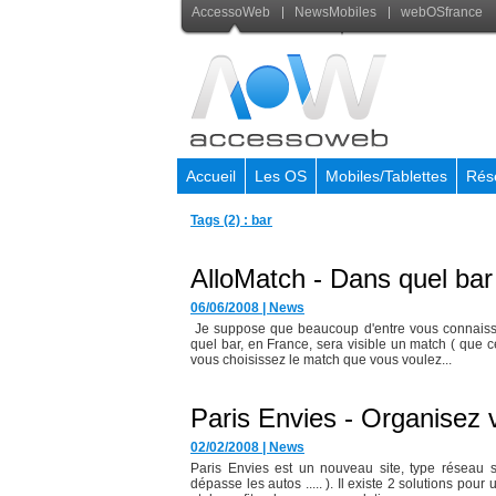
AccessoWeb
NewsMobiles
webOSfrance
Accueil
Les OS
Mobiles/Tablettes
Rés
Tags (2) : bar
AlloMatch - Dans quel bar
06/06/2008
|
News
Je suppose que beaucoup d'entre vous connaissen
quel bar, en France, sera visible un match ( que ce
vous choisissez le match que vous voulez...
Paris Envies - Organisez 
02/02/2008
|
News
Paris Envies est un nouveau site, type réseau s
dépasse les autos ..... ). Il existe 2 solutions pour