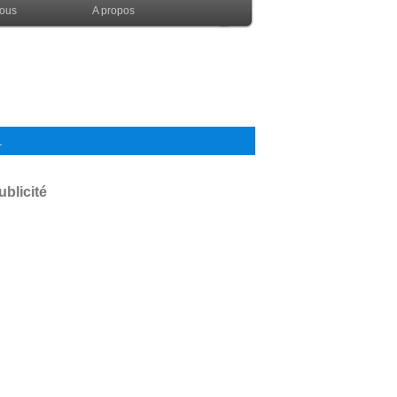
nous
A propos
.
ublicité