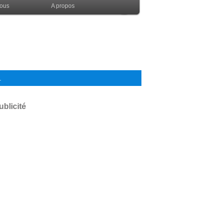
nous
A propos
.
ublicité