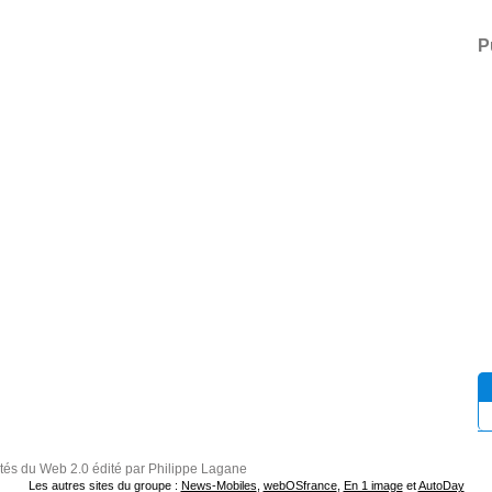
P
ités du Web 2.0 édité par Philippe Lagane
Les autres sites du groupe :
News-Mobiles
,
webOSfrance
,
En 1 image
et
AutoDay