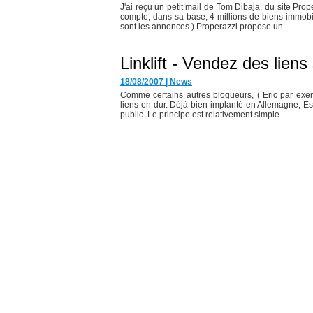
J'ai reçu un petit mail de Tom Dibaja, du site Pro
compte, dans sa base, 4 millions de biens immobili
sont les annonces ) Properazzi propose un...
Linklift - Vendez des liens
18/08/2007
|
News
Comme certains autres blogueurs, ( Eric par exemp
liens en dur. Déjà bien implanté en Allemagne, Es
public. Le principe est relativement simple....