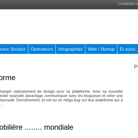
Contactez 
eaux Sociaux
Opérateurs
Infographies
Web / Startup
Et aussi..
P
forme
changer radicalement de design pour sa plateforme. Avec sa nouvelle
grider souhaite davantage communiquer avec les blogueurs et créer une
unauté. Dernièrement, ils ont eu un méga bug sur leur plateforme qui a
..
ilière ........ mondiale