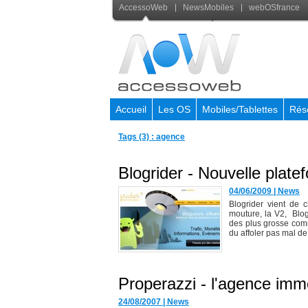
AccessoWeb
NewsMobiles
webOSfrance
Accueil
Les OS
Mobiles/Tablettes
Rés
Tags (3) : agence
Blogrider - Nouvelle plate
04/06/2009
|
News
Blogrider vient de 
mouture, la V2, Blo
des plus grosse comm
du affoler pas mal de.
Properazzi - l'agence immob
24/08/2007
|
News