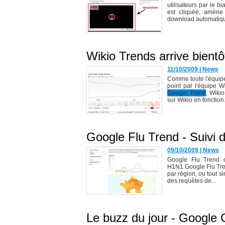
utilisateurs par le b
est cliquée, amène 
download automatiqu
Wikio Trends arrive bientô
11/10/2009
|
News
Comme toute l'équipe 
point par l'équipe W
Google Trend
, Wiki
sur Wikio en fonction.
Google Flu Trend - Suivi 
09/10/2009
|
News
Google Flu Trend o
H1N1.Google Flu Trend
par région, ou tout s
des requêtes de...
Le buzz du jour - Google