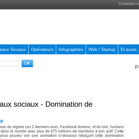
Contactez 
eaux Sociaux
Opérateurs
Infographies
Web / Startup
Et aussi..
P
ux sociaux - Domination de
ok
sse de régime ces 2 derniers mois, Facebook domine, et de loin, l'univers
 dans le monde avec plus de 675 millions de membres à son actif. Cette
us pouvez voir une animation ci-dessous retraçant cette domination