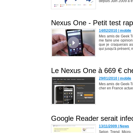
depuis Juin 2009 a ét
Nexus One - Petit test rap
14/02/2010
|
mobile
Mes amis de Geek Tr
me faire une opinion
que je craquerais as
qui jusqu'à présent, n
Le Nexus One à 669 € ch
29/01/2010
|
mobile
Mes amis de Geek-Tr
cher en France actue
Google Reader serait infec
13/11/2009
|
News
Selon Trend Micro, 