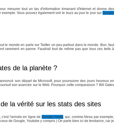
 pour mesurer tout un tas d'information émanant d'Internet et donne des
 par exemple. Vous pouvez également voir le buzz au jour le jour sur
Google
)
ut le monde en parle sur Twitter un peu partout dans le monde. Bon, faut
ent rarement en panne. Faudrait tout de même pas que tous ces twits à
tes de la planète ?
 annoncé son départ de Microsoft, pour poursuivre des jours heureux en
 poursuit son avancée sur le Web. Pourquoi cette comparaison ? Bill Gates
e la vérité sur les stats des sites
, c'est l'arrivée en ligne de
Google Trend
, qui, comme Alexa par exemple,
ceux de Google, Youtube y compris ) On parle bien ici de tendance, car je