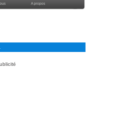
nous
A propos
.
ublicité