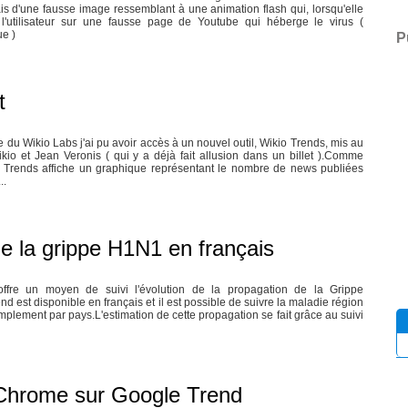
iais d'une fausse image ressemblant à une animation flash qui, lorsqu'elle
l'utilisateur sur une fausse page de Youtube qui héberge le virus (
e )
P
t
du Wikio Labs j'ai pu avoir accès à un nouvel outil, Wikio Trends, mis au
ikio et Jean Veronis ( qui y a déjà fait allusion dans un billet ).Comme
o Trends affiche un graphique représentant le nombre de news publiées
..
de la grippe H1N1 en français
ffre un moyen de suivi l'évolution de la propagation de la Grippe
 est disponible en français et il est possible de suivre la maladie région
implement par pays.L'estimation de cette propagation se fait grâce au suivi
 Chrome sur Google Trend