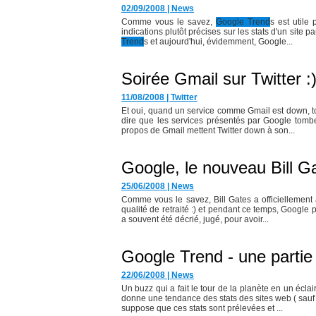
02/09/2008
|
News
Comme vous le savez,
Google Trend
s est utile
indications plutôt précises sur les stats d'un site
Trend
s et aujourd'hui, évidemment, Google...
Soirée Gmail sur Twitter :
11/08/2008
|
Twitter
Et oui, quand un service comme Gmail est down, to
dire que les services présentés par Google tomb
propos de Gmail mettent Twitter down à son...
Google, le nouveau Bill Ga
25/06/2008
|
News
Comme vous le savez, Bill Gates a officiellement
qualité de retraité :) et pendant ce temps, Google
a souvent été décrié, jugé, pour avoir...
Google Trend - une partie d
22/06/2008
|
News
Un buzz qui a fait le tour de la planète en un éclair
donne une tendance des stats des sites web ( sauf 
suppose que ces stats sont prélevées et ...