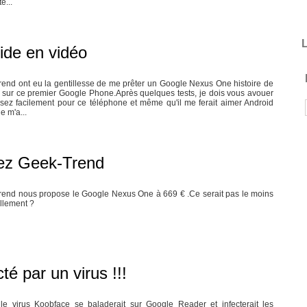
é...
L
ide en vidéo
end ont eu la gentillesse de me prêter un Google Nexus One histoire de
 sur ce premier Google Phone.Après quelques tests, je dois vous avouer
sez facilement pour ce téléphone et même qu'il me ferait aimer Android
e m'a...
ez Geek-Trend
end nous propose le Google Nexus One à 669 € .Ce serait pas le moins
llement ?
té par un virus !!!
le virus Koobface se baladerait sur Google Reader et infecterait les