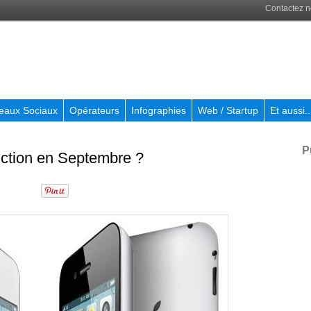
Contactez 
eaux Sociaux
Opérateurs
Infographies
Web / Startup
Et aussi..
P
uction en Septembre ?