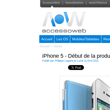
AccessoWeb
NewsMobiles
webOSfrance
Accueil
Les OS
Mobiles/Tablettes
Rés
Accueil
>
News
iPhone 5 - Début de la prod
Publié par
Philippe Lagane
le Lundi 11 Avril 2011