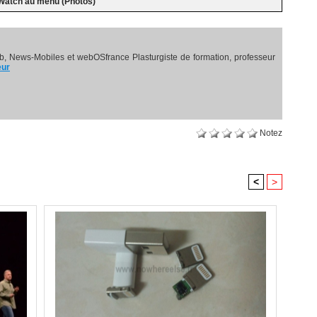
Watch au menu (Photos)
, News-Mobiles et webOSfrance Plasturgiste de formation, professeur
eur
Notez
<
>