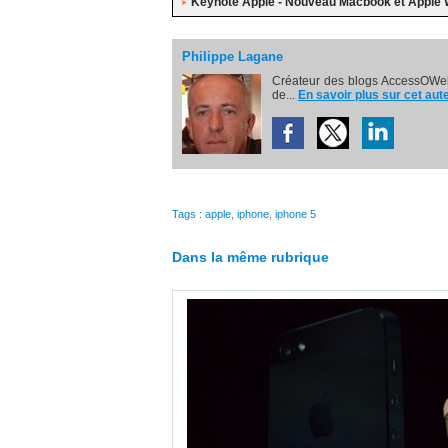
Keynote Apple - Nouveau Macbook et Apple 
Philippe Lagane
Créateur des blogs AccessOWeb
de...
En savoir plus sur cet aut
Tags
:
apple
,
iphone
,
iphone 5
Dans la même rubrique