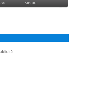
nous
A propos
.
ublicité