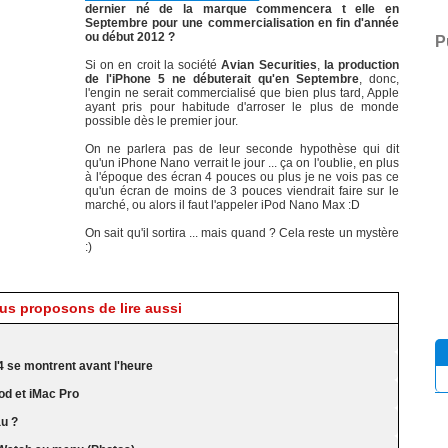
dernier né de la marque commencera t elle en
Septembre pour une commercialisation en fin d'année
ou début 2012 ?
P
Si on en croit la société
Avian Securities
,
la production
de l'iPhone 5 ne débuterait qu'en Septembre
, donc,
l'engin ne serait commercialisé que bien plus tard, Apple
ayant pris pour habitude d'arroser le plus de monde
possible dès le premier jour.
On ne parlera pas de leur seconde hypothèse qui dit
qu'un iPhone Nano verrait le jour ... ça on l'oublie, en plus
à l'époque des écran 4 pouces ou plus je ne vois pas ce
qu'un écran de moins de 3 pouces viendrait faire sur le
marché, ou alors il faut l'appeler iPod Nano Max :D
On sait qu'il sortira ... mais quand ? Cela reste un mystère
:)
s proposons de lire aussi
4 se montrent avant l'heure
d et iMac Pro
au ?