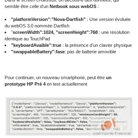
semble être celle d'un
Netbook sous webOS
:
"platformVersion":"Nova-Dartfish"
: Une version évoluée
du webOS 3.0 nommée Dartfish
"
screenWidth":1024, "screenHeight":768
: une résolution
identique au TouchPad
"keyboardAvaible":true
: la présence d'un clavier physique
"swappableBattery":fase
: pas de batterie amovible
Pour continuer, un nouveau smartphone, peut être
un
prototype HP Pré 4
en test actuellement