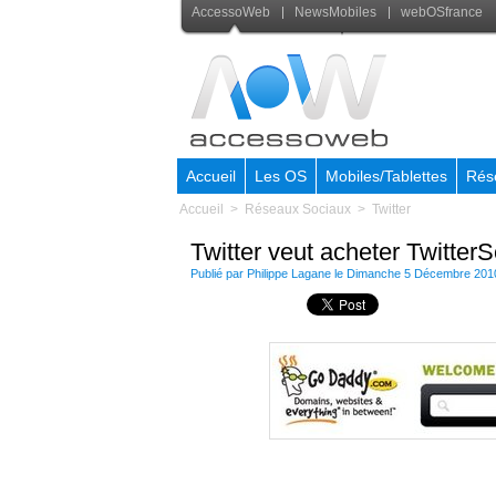
AccessoWeb
NewsMobiles
webOSfrance
Accueil
Les OS
Mobiles/Tablettes
Rés
Accueil
>
Réseaux Sociaux
>
Twitter
Twitter veut acheter Twitter
Publié par
Philippe Lagane
le Dimanche 5 Décembre 201