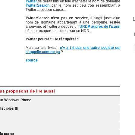
Twitter
se serait mis en tête d'acheter le nom de domaine
TwitterSearch
car le nom est peu trop ressemblant à
Twitter ... et pour cause...
TwitterSearch n'est pas en service
, il s'agit juste d'un
L
nom de domaine appartenant à une personne, restée
anonyme, et Twitter a déposé un
URDP auprès de l'icann
afin de récupérer les droits sur ce NDD.
Twitter pourra t il le récupérer ?
Mais au fait, Twitter,
n'y a t il pas une autre société qui
s'appelle comme ça
?
source
s proposons de lire aussi
r sur Windows Phone
sciples !!!
 du porno