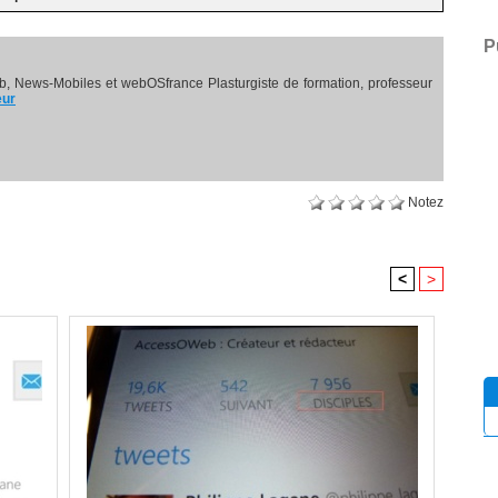
P
, News-Mobiles et webOSfrance Plasturgiste de formation, professeur
eur
Notez
<
>