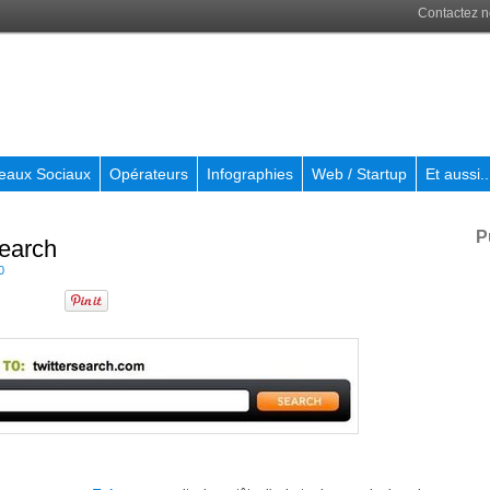
Contactez 
eaux Sociaux
Opérateurs
Infographies
Web / Startup
Et aussi..
P
Search
0