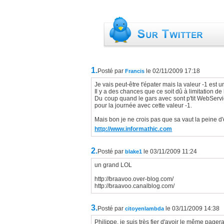
1.
Posté par
le 02/11/2009 17:18
Francis
Je vais peut-être t'épater mais la valeur -1 est u
Il y a des chances que ce soit dû à limitation de 
Du coup quand le gars avec sont p'tit WebServi
pour la journée avec cette valeur -1.
Mais bon je ne crois pas que sa vaut la peine d'e
http://www.informathic.com
2.
Posté par
le 03/11/2009 11:24
blake1
un grand LOL
http://braavoo.over-blog.com/
http://braavoo.canalblog.com/
3.
Posté par
le 03/11/2009 14:38
citoyenlambda
Philippe, je suis très fier d'avoir le même pager