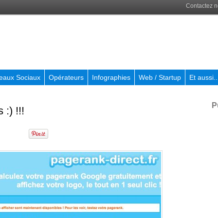
Contactez 
eaux Sociaux
Opérateurs
Infographies
Web / Startup
Et aussi..
P
:) !!!