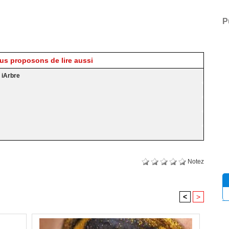
P
s proposons de lire aussi
 iArbre
Notez
<
>