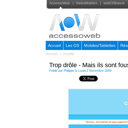
AccessoWeb
NewsMobiles
webOSfrance
Accueil
Les OS
Mobiles/Tablettes
Rés
Accueil
>
Insolite
Trop drôle - Mais ils sont fous 
Publié par Philippe le Lundi 2 Novembre 2009