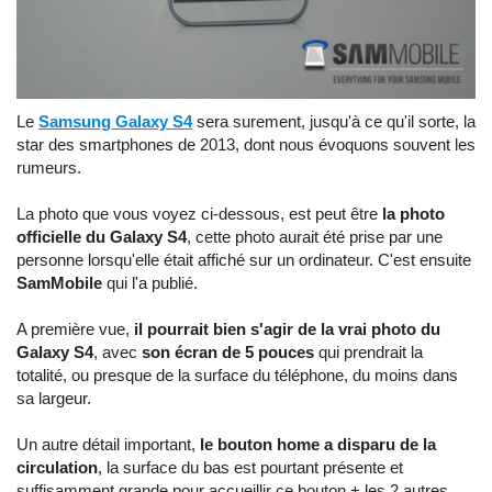
Le
Samsung Galaxy S4
sera surement, jusqu'à ce qu'il sorte, la
star des smartphones de 2013, dont nous évoquons souvent les
rumeurs.
La photo que vous voyez ci-dessous, est peut être
la photo
officielle du Galaxy S4
, cette photo aurait été prise par une
personne lorsqu'elle était affiché sur un ordinateur. C'est ensuite
SamMobile
qui l'a publié.
A première vue,
il pourrait bien s'agir de la vrai photo du
Galaxy S4
, avec
son écran de 5 pouces
qui prendrait la
totalité, ou presque de la surface du téléphone, du moins dans
sa largeur.
Un autre détail important,
le bouton home a disparu de la
circulation
, la surface du bas est pourtant présente et
suffisamment grande pour accueillir ce bouton + les 2 autres