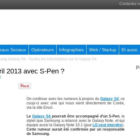
Contactez 
eaux Sociaux
Opérateurs
Infographies
Web / Startup
Et aussi..
ng Galaxy S4 - Toutes les informations sur le Galaxy S4
P
il 2013 avec S-Pen ?
2
On continue avec les rumeurs à propos du
Galaxy S4
, ce
coup-ci avec une qui nous vient directement de Corée,
via la site Enuri.
Le
Galaxy S4
pourrait être accompagné d'un S-Pen
, le
stylet que Samsung a relancé avec le Galaxy Note, et qui
équipe aussi la Galaxy Note 10.1 (que
LG veut interdire
).
Cette rumeur aurait été confirmée par un responsable
de Samsung.