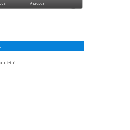
nous
A propos
.
ublicité