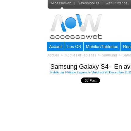
AccessoWeb
NewsMobiles
webOSfrance
Accueil
Les OS
Mobiles/Tablettes
Rés
Accueil
>
Mobiles et Tablettes
>
Samsung
>
Samsu
Samsung Galaxy S4 - En avr
Publié par
Philippe Lagane
le Vendredi 28 Décembre 201