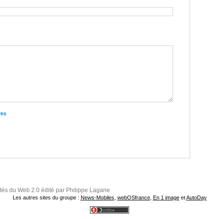
res
ités du Web 2.0 édité par Philippe Lagane
Les autres sites du groupe :
News-Mobiles
,
webOSfrance
,
En 1 image
et
AutoDay