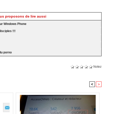
s proposons de lire aussi
r sur Windows Phone
sciples !!!
 du porno
Notez
<
>