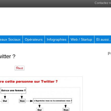
Contactez 
eaux Sociaux
Opérateurs
Infographies
Web / Startup
Et aussi..
P
itter ?