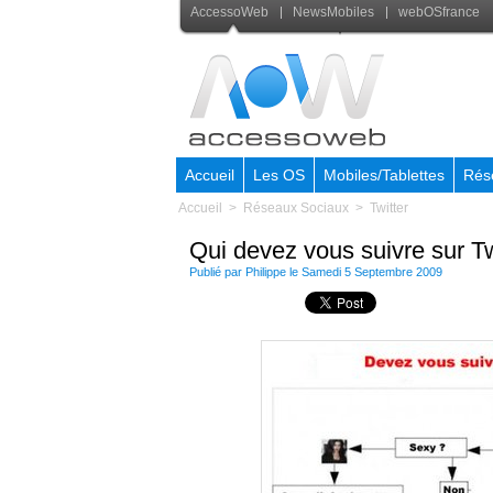
AccessoWeb
NewsMobiles
webOSfrance
Accueil
Les OS
Mobiles/Tablettes
Rés
Accueil
>
Réseaux Sociaux
>
Twitter
Qui devez vous suivre sur Tw
Publié par Philippe le Samedi 5 Septembre 2009