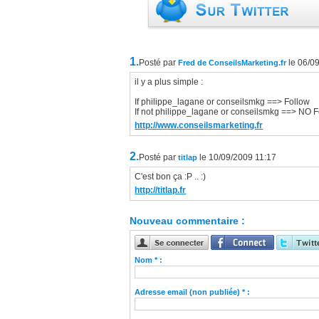
1.
Posté par
le 06/0
Fred de ConseilsMarketing.fr
il y a plus simple :
If philippe_lagane or conseilsmkg ==> Follow
If not philippe_lagane or conseilsmkg ==> NO 
http://www.conseilsmarketing.fr
2.
Posté par
le 10/09/2009 11:17
titlap
C'est bon ça :P .. :)
http://titlap.fr
Nouveau commentaire :
Nom * :
Adresse email (non publiée) * :