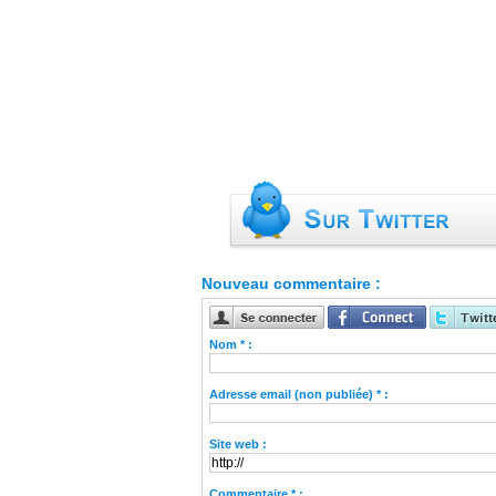
Nouveau commentaire :
Nom * :
Adresse email (non publiée) * :
Site web :
Commentaire * :