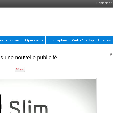
Contactez 
eaux Sociaux
Opérateurs
Infographies
Web / Startup
Et aussi..
P
 une nouvelle publicité