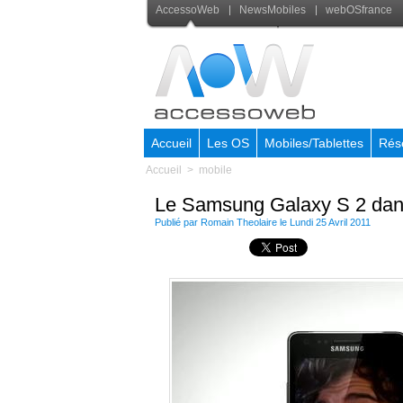
AccessoWeb
NewsMobiles
webOSfrance
Accueil
Les OS
Mobiles/Tablettes
Rés
Accueil
>
mobile
Le Samsung Galaxy S 2 dans
Publié par
Romain Theolaire
le Lundi 25 Avril 2011