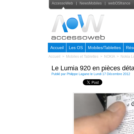
AccessoWeb
NewsMobiles
webOSfrance
Accueil
Les OS
Mobiles/Tablettes
Rés
Accueil
>
Mobiles et Tablettes
>
NOKIA
>
Nokia Lu
Le Lumia 920 en pièces dét
Publié par
Philippe Lagane
le Lundi 17 Décembre 2012