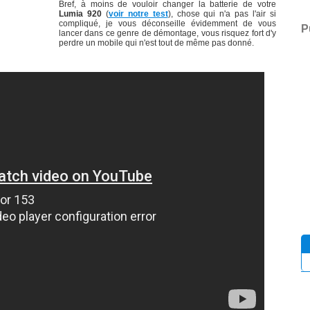
Bref, à moins de vouloir changer la batterie de votre
Lumia 920
(
voir notre test
), chose qui n'a pas l'air si
compliqué, je vous déconseille évidemment de vous
P
lancer dans ce genre de démontage, vous risquez fort d'y
perdre un mobile qui n'est tout de même pas donné.