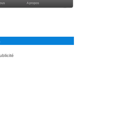
nous
A propos
.
ublicité