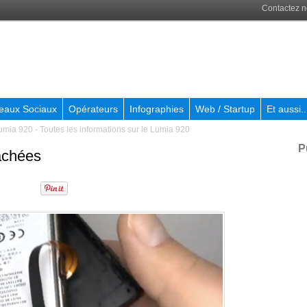
Contactez 
eaux Sociaux
Opérateurs
Infographies
Web / Startup
Et aussi..
mia 920 - Toutes les informations sur le Lumia 920
P
achées