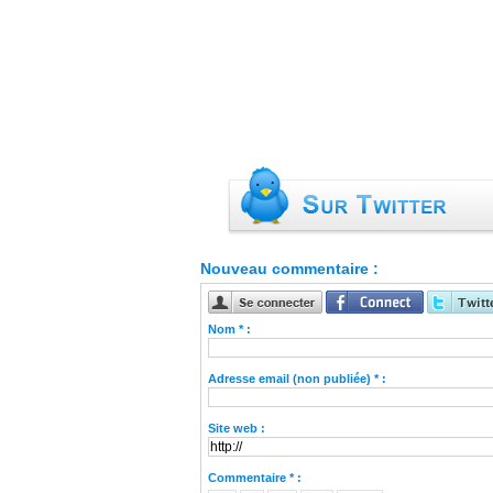
Nouveau commentaire :
Nom * :
Adresse email (non publiée) * :
Site web :
Commentaire * :