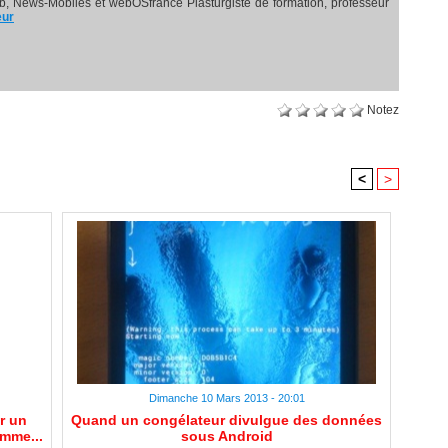
, News-Mobiles et webOSfrance Plasturgiste de formation, professeur
eur
Notez
<
>
Dimanche 10 Mars 2013 - 20:01
r un
Quand un congélateur divulgue des données
mme...
sous Android