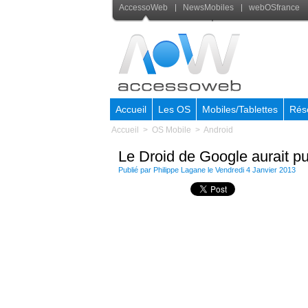
AccessoWeb
NewsMobiles
webOSfrance
Accueil
Les OS
Mobiles/Tablettes
Rés
Accueil
>
OS Mobile
>
Android
Le Droid de Google aurait pu ê
Publié par
Philippe Lagane
le Vendredi 4 Janvier 2013