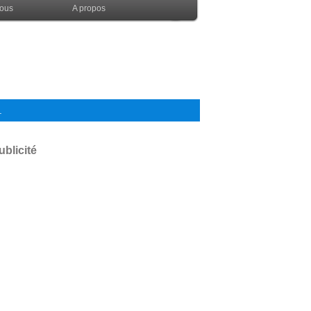
nous
A propos
.
ublicité