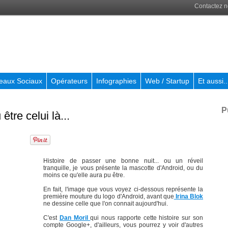
Contactez 
eaux Sociaux
Opérateurs
Infographies
Web / Startup
Et aussi..
P
tre celui là...
Histoire de passer une bonne nuit... ou un réveil
tranquille, je vous présente la mascotte d'Android, ou du
moins ce qu'elle aura pu être.
En fait, l'image que vous voyez ci-dessous représente la
première mouture du logo d'Android, avant que
Irina Blok
ne dessine celle que l'on connait aujourd'hui.
C'est
Dan Moril
qui nous rapporte cette histoire sur son
compte Google+, d'ailleurs, vous pourrez y voir d'autres