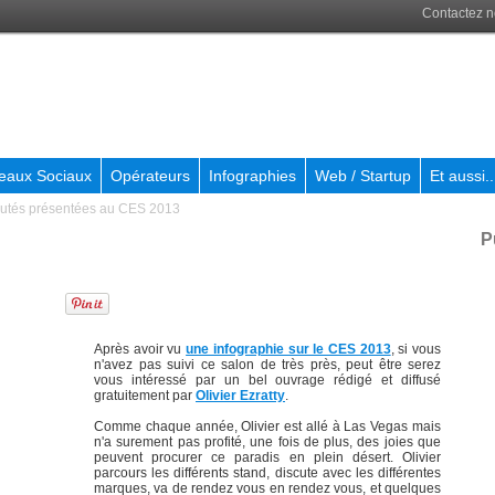
Contactez 
eaux Sociaux
Opérateurs
Infographies
Web / Startup
Et aussi..
autés présentées au CES 2013
P
Après avoir vu
une infographie sur le CES 2013
, si vous
n'avez pas suivi ce salon de très près, peut être serez
vous intéressé par un bel ouvrage rédigé et diffusé
gratuitement par
Olivier Ezratty
.
Comme chaque année, Olivier est allé à Las Vegas mais
n'a surement pas profité, une fois de plus, des joies que
peuvent procurer ce paradis en plein désert. Olivier
parcours les différents stand, discute avec les différentes
marques, va de rendez vous en rendez vous, et quelques