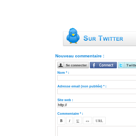
Nouveau commentaire :
Nom * :
Adresse email (non publiée) * :
Site web :
Commentaire * :