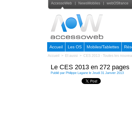
AccessoWeb
NewsMobiles
webOSfrance
Accueil
Les OS
Mobiles/Tablettes
Rés
Accueil
>
Et aussi
>
CES 2013 - Toutes les nouve
Le CES 2013 en 272 pages
Publié par
Philippe Lagane
le Jeudi 31 Janvier 2013