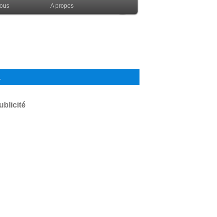
nous
A propos
.
ublicité