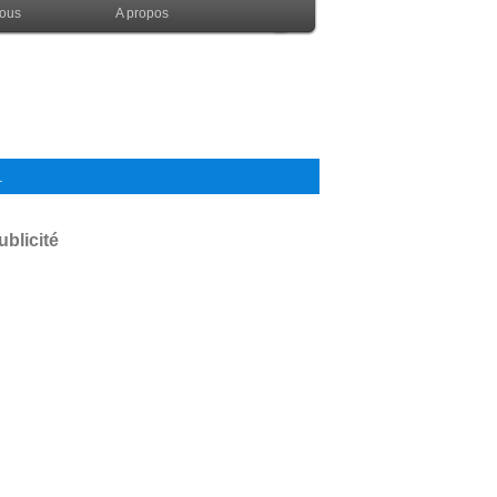
nous
A propos
.
ublicité