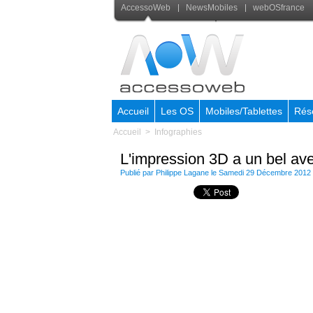
AccessoWeb
NewsMobiles
webOSfrance
Accueil
Les OS
Mobiles/Tablettes
Rés
Accueil
>
Infographies
L'impression 3D a un bel aven
Publié par
Philippe Lagane
le Samedi 29 Décembre 2012