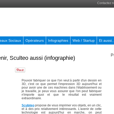
Contactez 
eaux Sociaux
Opérateurs
Infographies
Web / Startup
Et aussi..
P
ir, Sculteo aussi (infographie)
Pouvoir fabriquer ce que l'on veut à partir d'un dessin en
3D, c'est ce que permet l'impression 3D aujourd'hui et
pour avoir une de ces machines dans l'établissement ou
je travaille, je peux vous assurer que l'on peut fabriquer
n'importe quoi et que le résultat est vraiment
extraordinaire.
Sculpteo
propose de vous imprimer vos objets, en un clic,
et à des prix relativement intéressants. L'avenir de cette
technologie est aujourd'hui en marche, on peut