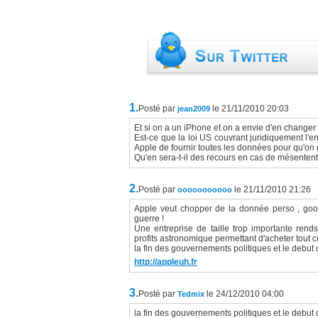
1.
Posté par
le 21/11/2010 20:03
jean2009
Et si on a un iPhone et on a envie d'en changer
Est-ce que la loi US couvrant juridiquement l'en
Apple de fournir toutes les données pour qu'o
Qu'en sera-t-il des recours en cas de mésentente
2.
Posté par
le 21/11/2010 21:26
ooooooooooo
Apple veut chopper de la donnée perso , google
guerre !
Une entreprise de taille trop importante rends
profits astronomique permettant d'acheter tout c
la fin des gouvernements politiques et le debut 
http://appleuh.fr
3.
Posté par
le 24/12/2010 04:00
Tedmix
la fin des gouvernements politiques et le debut d