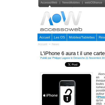
AccessoWeb
NewsMobiles
webOSfrance
Accueil
Les OS
Mobiles/Tablettes
Rés
Accueil
>
News
L'iPhone 6 aura t il une cart
Publié par
Philippe Lagane
le Dimanche 21 Novembre 20
Alors
en e
évoqu
toute
rumeu
possib
auto
l'
iPh
qu'on
déjà 