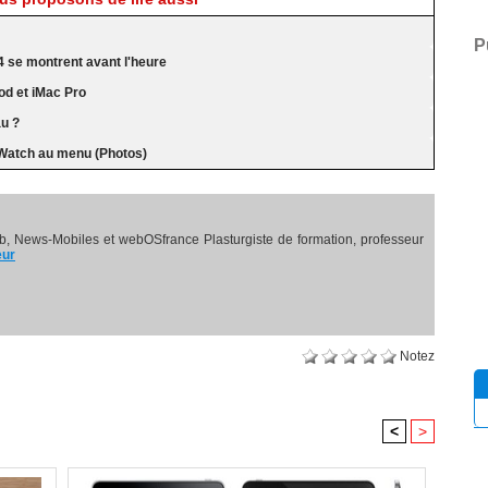
P
4 se montrent avant l'heure
d et iMac Pro
au ?
Watch au menu (Photos)
, News-Mobiles et webOSfrance Plasturgiste de formation, professeur
eur
Notez
<
>