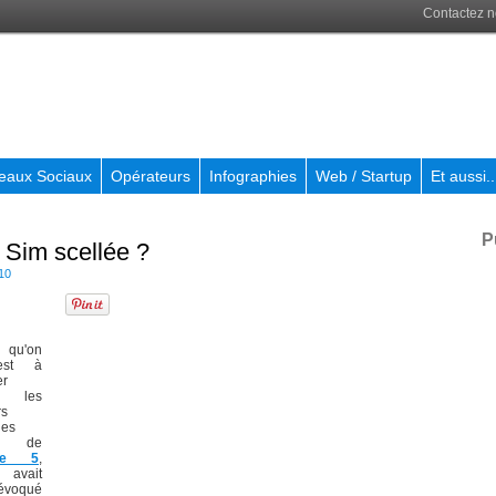
Contactez 
eaux Sociaux
Opérateurs
Infographies
Web / Startup
Et aussi..
P
e Sim scellée ?
10
 qu'on
st à
er
s les
rs
les
ur de
one 5
,
 avait
évoqué