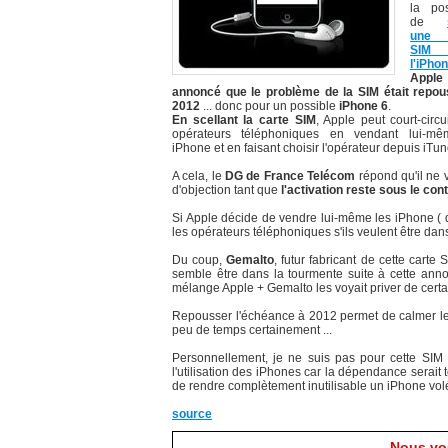
la poss
de
une 
SIM 
l'iPh
App
annoncé que le problème de la SIM était repo
2012
... donc pour un possible
iPhone 6
.
En scellant la carte SIM
, Apple peut court-circu
opérateurs téléphoniques en vendant lui-mê
iPhone et en faisant choisir l'opérateur depuis iTun
A cela, le
DG de France Telécom
répond qu'il ne v
d'objection tant que
l'activation reste sous le con
Si Apple décide de vendre lui-même les iPhone ( d
les opérateurs téléphoniques s'ils veulent être dan
Du coup,
Gemalto
, futur fabricant de cette carte
semble être dans la tourmente suite à cette annon
mélange Apple + Gemalto les voyait priver de certai
Repousser l'échéance à 2012 permet de calmer les 
peu de temps certainement ...
Personnellement, je ne suis pas pour cette SIM in
l'utilisation des iPhones car la dépendance serai
de rendre complètement inutilisable un iPhone volé
source
Nous vou