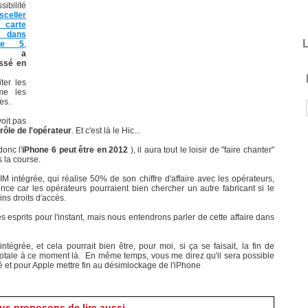
ibilité
sceller
carte
dans
L
one 5
,
le a
ussé en
iter les
me les
es.
oit pas
trôle de l'opérateur
. Et c'est là le Hic...
onc l'
iPhone 6 peut être en 2012
), il aura tout le loisir de "faire chanter"
s la course.
 SIM intégrée, qui réalise 50% de son chiffre d'affaire avec les opérateurs,
ce car les opérateurs pourraient bien chercher un autre fabricant si le
ns droits d'accès.
esprits pour l'instant, mais nous entendrons parler de cette affaire dans
tégrée, et cela pourrait bien être, pour moi, si ça se faisait, la fin de
t totale à ce moment là. En même temps, vous me direz qu'il sera possible
 et pour Apple mettre fin au désimlockage de l'iPhone
s proposons de lire aussi