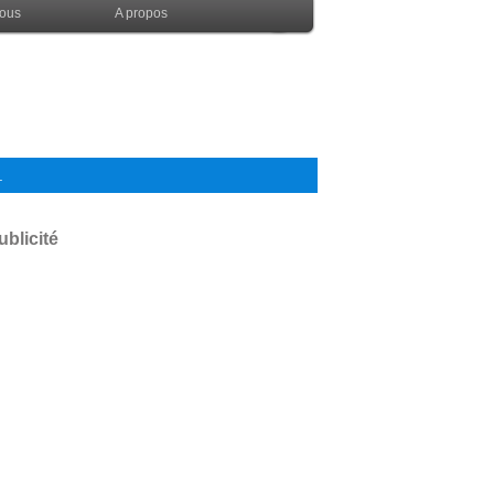
nous
A propos
.
ublicité