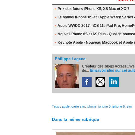
Prix des futurs iPhone XS, XS Max et XC ?
Le nouvel iPhone XS et l'Apple Watch Series 
Apple WWDC 2017 - iOS 11, iPad Pro, HomePo
Nouvel iPhone 6S et 6S Plus - Quoi de nouve
Keynote Apple - Nouveau Macbook et Apple 
Philippe Lagane
Créateur des blogs AccessOWeb
de...
En savoir plus sur cet aut
Tags
:
apple
,
carte sim
,
iphone
,
iphone 5
,
iphone 6
,
sim
Dans la même rubrique