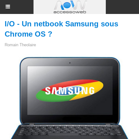
I/O - Un netbook Samsung sous
Chrome OS ?
Romain Theolaire