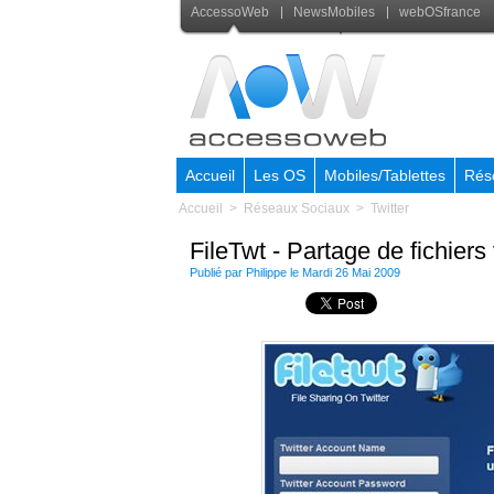
AccessoWeb
NewsMobiles
webOSfrance
Accueil
Les OS
Mobiles/Tablettes
Rés
Accueil
>
Réseaux Sociaux
>
Twitter
FileTwt - Partage de fichiers 
Publié par Philippe le Mardi 26 Mai 2009