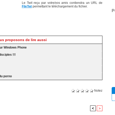
Le Twit reçu par votre/vos amis contiendra un URL de
FileTwt
permettant le téléchargement du fichier.
P
s proposons de lire aussi
r sur Windows Phone
sciples !!!
 du porno
Notez
<
>