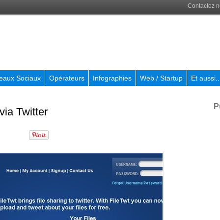
Contactez 
eaux Sociaux
Opérateurs
Infographies
Web / Startup
Et aussi..
P
via Twitter