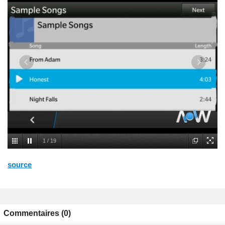
1
/
19
source
Commentaires (0)