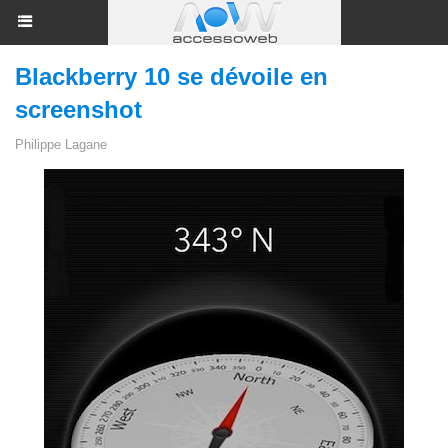
Blackberry 10 se dévoile en
screenshot
Philippe Lagane