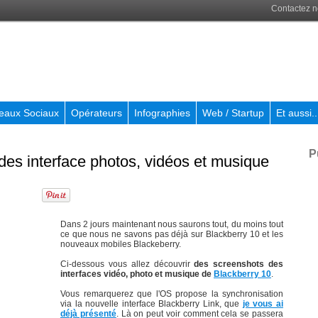
Contactez 
eaux Sociaux
Opérateurs
Infographies
Web / Startup
Et aussi..
P
des interface photos, vidéos et musique
Dans 2 jours maintenant nous saurons tout, du moins tout
ce que nous ne savons pas déjà sur Blackberry 10 et les
nouveaux mobiles Blackeberry.
Ci-dessous vous allez découvrir
des screenshots des
interfaces vidéo, photo et musique de
Blackberry 10
.
Vous remarquerez que l'OS propose la synchronisation
via la nouvelle interface Blackberry Link, que
je vous ai
déjà présenté
. Là on peut voir comment cela se passera