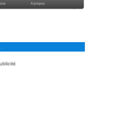
nous
A propos
.
ublicité