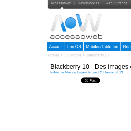
AccessoWeb
NewsMobiles
webOSfrance
Accueil
Les OS
Mobiles/Tablettes
Rés
Accueil
>
OS Mobile
>
Blackberry 10
Blackberry 10 - Des images 
Publié par
Philippe Lagane
le Lundi 28 Janvier 2013